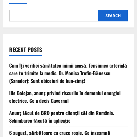
SEARCH
RECENT POSTS
Cum îți verifici sănătatea inimii acasă. Tensiunea arterială
care te trimite la medic. Dr. Monica Trofin-Bănescu
(Sanador): Sunt obiceiuri de bun-simț!
Ilie Bolojan, anunț privind riscurile în domeniul energiei
electrice. Ce a decis Guvernul
Anunț făcut de BRD pentru clienții săi din România.
Schimbarea făcută în aplicație
6 august, sărbătoare cu cruce roșie. Ce înseamnă