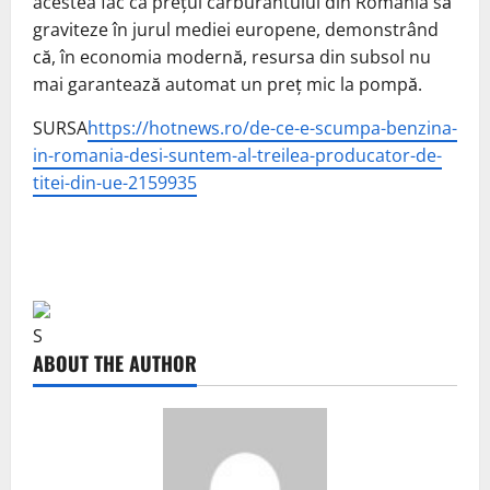
acestea fac ca prețul carburantului din România să
graviteze în jurul mediei europene, demonstrând
că, în economia modernă, resursa din subsol nu
mai garantează automat un preț mic la pompă.
SURSA
https://hotnews.ro/de-ce-e-scumpa-benzina-
in-romania-desi-suntem-al-treilea-producator-de-
titei-din-ue-2159935
S
ABOUT THE AUTHOR