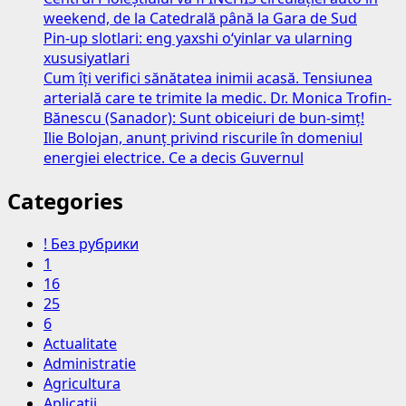
weekend, de la Catedrală până la Gara de Sud
Pin-up slotlari: eng yaxshi o‘yinlar va ularning
xususiyatlari
Cum îți verifici sănătatea inimii acasă. Tensiunea
arterială care te trimite la medic. Dr. Monica Trofin-
Bănescu (Sanador): Sunt obiceiuri de bun-simț!
Ilie Bolojan, anunț privind riscurile în domeniul
energiei electrice. Ce a decis Guvernul
Categories
! Без рубрики
1
16
25
6
Actualitate
Administratie
Agricultura
Aplicatii