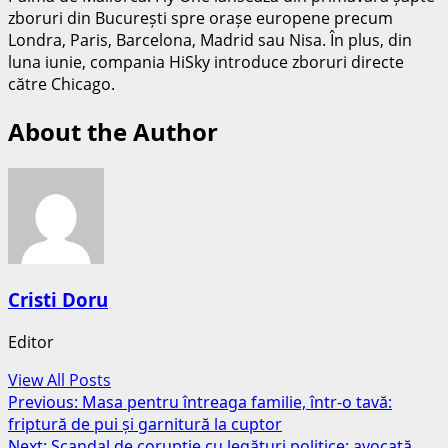
zboruri din București spre orașe europene precum
Londra, Paris, Barcelona, Madrid sau Nisa. În plus, din
luna iunie, compania HiSky introduce zboruri directe
către Chicago.
About the Author
Cristi Doru
Editor
View All Posts
Post
Previous:
Masa pentru întreaga familie, într-o tavă:
friptură de pui și garnitură la cuptor
navigation
Next:
Scandal de corupție cu legături politice: avocată