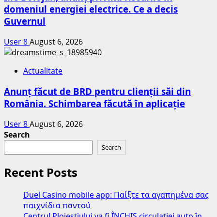
domeniul energiei electrice. Ce a decis
Guvernul
User 8
August 6, 2026
Actualitate
Anunț făcut de BRD pentru clienții săi din
România. Schimbarea făcută în aplicație
User 8
August 6, 2026
Search
Search
Recent Posts
Duel Casino mobile app: Παίξτε τα αγαπημένα σας
παιχνίδια παντού
Centrul Ploieștiului va fi ÎNCHIS circulației auto în