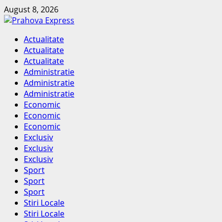
Skip
August 8, 2026
to
content
Primary
Actualitate
Menu
Actualitate
Actualitate
Administratie
Administratie
Administratie
Economic
Economic
Economic
Exclusiv
Exclusiv
Exclusiv
Sport
Sport
Sport
Stiri Locale
Stiri Locale