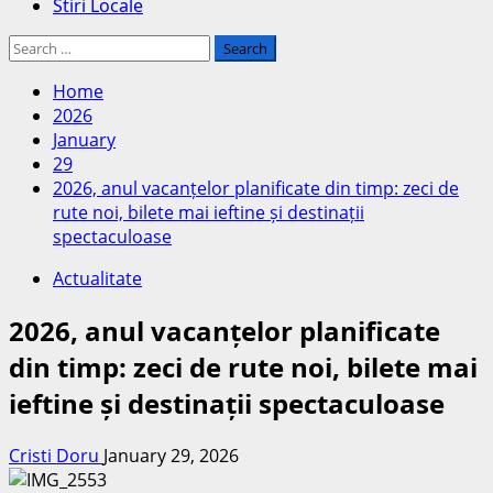
Stiri Locale
Search
for:
Home
2026
January
29
2026, anul vacanțelor planificate din timp: zeci de
rute noi, bilete mai ieftine și destinații
spectaculoase
Actualitate
2026, anul vacanțelor planificate
din timp: zeci de rute noi, bilete mai
ieftine și destinații spectaculoase
Cristi Doru
January 29, 2026