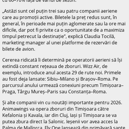
„Astăzi sunt cel puțin trei sau patru companii aeriene
care au promoții active. Biletele la preț redus sunt, în
general, în perioade mai puțin aglomerate sau la ore mai
dificile, dar pot fi privite ca o oportunitate de a maximiza
timpul petrecut la destinație”, explică Claudia Tocilă,
marketing manager al unei platforme de rezervări de
bilete de avion.
Cererea ridicată îi determină pe operatorii aerieni să își
extindă constant rețeaua de zboruri. Wizz Air, de
exemplu, introduce anul acesta 29 de rute noi. Primele
au fost deja lansate: Sibiu–Milano și Brașov–Roma. Pe
parcursul anului urmează conexiuni precum Timișoara–
Praga, Târgu Mureș–Paris sau Constanța–Roma.
Și alte companii vin cu noutăți importante pentru 2026.
Animawings va opera zboruri din Timișoara către
Kefalonia și Kavala, iar din Cluj, Iași și Timișoara se va
putea zbura direct la Salonic. Ieșenii vor avea acces la
Palma de Mallorca. Fly One lansează din primăvară șapte