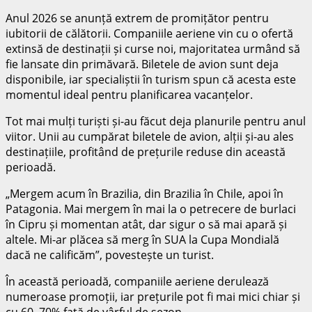
Anul 2026 se anunță extrem de promițător pentru
iubitorii de călătorii. Companiile aeriene vin cu o ofertă
extinsă de destinații și curse noi, majoritatea urmând să
fie lansate din primăvară. Biletele de avion sunt deja
disponibile, iar specialiștii în turism spun că acesta este
momentul ideal pentru planificarea vacanțelor.
Tot mai mulți turiști și-au făcut deja planurile pentru anul
viitor. Unii au cumpărat biletele de avion, alții și-au ales
destinațiile, profitând de prețurile reduse din această
perioadă.
„Mergem acum în Brazilia, din Brazilia în Chile, apoi în
Patagonia. Mai mergem în mai la o petrecere de burlaci
în Cipru și momentan atât, dar sigur o să mai apară și
altele. Mi-ar plăcea să merg în SUA la Cupa Mondială
dacă ne calificăm”, povestește un turist.
În această perioadă, companiile aeriene derulează
numeroase promoții, iar prețurile pot fi mai mici chiar și
cu 60–70% față de vârful de sezon.