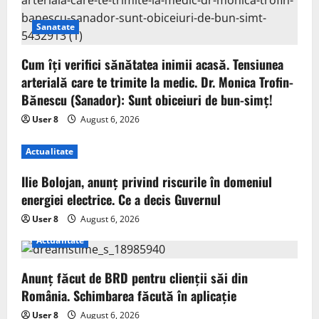
Sanatate
Cum îți verifici sănătatea inimii acasă. Tensiunea
arterială care te trimite la medic. Dr. Monica Trofin-
Bănescu (Sanador): Sunt obiceiuri de bun-simț!
User 8
August 6, 2026
Actualitate
Ilie Bolojan, anunț privind riscurile în domeniul
energiei electrice. Ce a decis Guvernul
User 8
August 6, 2026
Actualitate
Anunț făcut de BRD pentru clienții săi din
România. Schimbarea făcută în aplicație
User 8
August 6, 2026