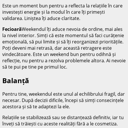
Este un moment bun pentru a reflecta la relațiile în care
investești energie și la modul în care îți primești
validarea. Liniștea îți aduce claritate.
Fecioară
Weekendul îți aduce nevoia de ordine, mai ales
la nivel interior. Simți că este momentul să faci curățenie
emoțională, să pui limite și să îți reorganizezi prioritățile.
Poți deveni mai retrasă, dar această retragere este
vindecătoare. Este un weekend bun pentru odihnă și
reflecție, nu pentru a rezolva problemele altora. Ai nevoie
să te pui pe tine pe primul loc.
Balanță
Pentru tine, weekendul este unul al echilibrului fragil, dar
necesar. După decizii dificile, începi să simți consecințele
acestora și să te adaptezi la ele.
Relațiile se stabilizează sau se distanțează definitiv, iar tu
înveți să trăiești cu aceste realități fără a le cosmetiza.