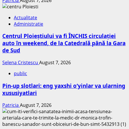
Patricia
August 7, 2026
Actualitate
Administratie
Centrul Ploieștiului va fi ÎNCHIS circulației
auto în weekend, de la Catedrală până la Gara
de Sud
Selena Cristescu
August 7, 2026
public
Pin-up slotlari: eng yaxshi o‘yinlar va ularning
xususiyatlari
Patricia
August 7, 2026