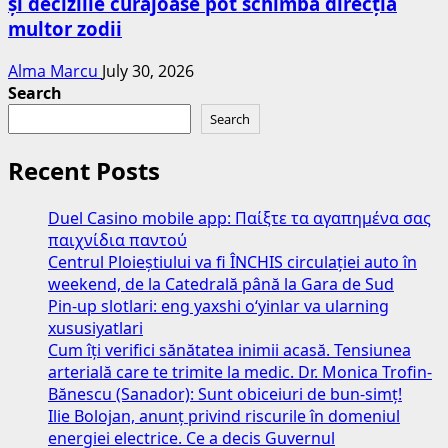
și deciziile curajoase pot schimba direcția
multor zodii
Alma Marcu
July 30, 2026
Search
Search
Recent Posts
Duel Casino mobile app: Παίξτε τα αγαπημένα σας
παιχνίδια παντού
Centrul Ploieștiului va fi ÎNCHIS circulației auto în
weekend, de la Catedrală până la Gara de Sud
Pin-up slotlari: eng yaxshi o‘yinlar va ularning
xususiyatlari
Cum îți verifici sănătatea inimii acasă. Tensiunea
arterială care te trimite la medic. Dr. Monica Trofin-
Bănescu (Sanador): Sunt obiceiuri de bun-simț!
Ilie Bolojan, anunț privind riscurile în domeniul
energiei electrice. Ce a decis Guvernul