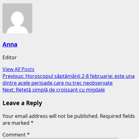
Anna
Editor
View All Posts
Post
Previous:
Horoscopul săptămânii 2-8 februarie: este una
dintre acele perioade care nu trec neobservate
navigation
Next:
Rețetă simplă de croissant cu migdale
Leave a Reply
Your email address will not be published.
Required fields
are marked
*
Comment
*