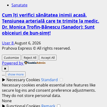
Sanatate
Cum îți verifici sănătatea inimii acasă.
Tensiunea arterială care te trimite la medic.
Dr. Monica Trofin-Bănescu (Sanador): Sunt
obiceiuri de bun-simț!
User 8
August 6, 2026
Prahova Express © All rights reserved.
Customize
Reject All
Accept All
Powered by
✖
...
show more
►
Necessary Cookies
Standard
Necessary cookies enable essential site features like
secure log-ins and consent preference adjustments.
They do not store personal data.
None
►
Functional Cookies
Remark