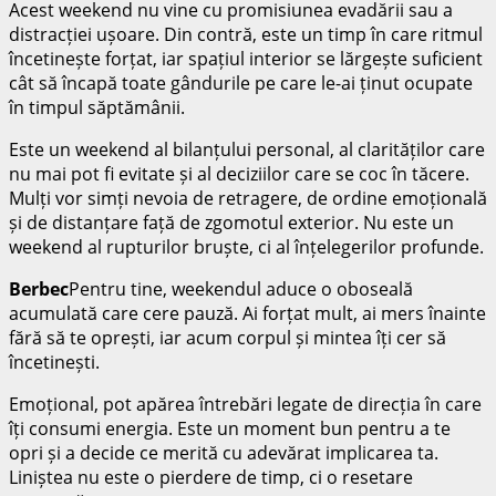
Acest weekend nu vine cu promisiunea evadării sau a
distracției ușoare. Din contră, este un timp în care ritmul
încetinește forțat, iar spațiul interior se lărgește suficient
cât să încapă toate gândurile pe care le-ai ținut ocupate
în timpul săptămânii.
Este un weekend al bilanțului personal, al clarităților care
nu mai pot fi evitate și al deciziilor care se coc în tăcere.
Mulți vor simți nevoia de retragere, de ordine emoțională
și de distanțare față de zgomotul exterior. Nu este un
weekend al rupturilor bruște, ci al înțelegerilor profunde.
Berbec
Pentru tine, weekendul aduce o oboseală
acumulată care cere pauză. Ai forțat mult, ai mers înainte
fără să te oprești, iar acum corpul și mintea îți cer să
încetinești.
Emoțional, pot apărea întrebări legate de direcția în care
îți consumi energia. Este un moment bun pentru a te
opri și a decide ce merită cu adevărat implicarea ta.
Liniștea nu este o pierdere de timp, ci o resetare