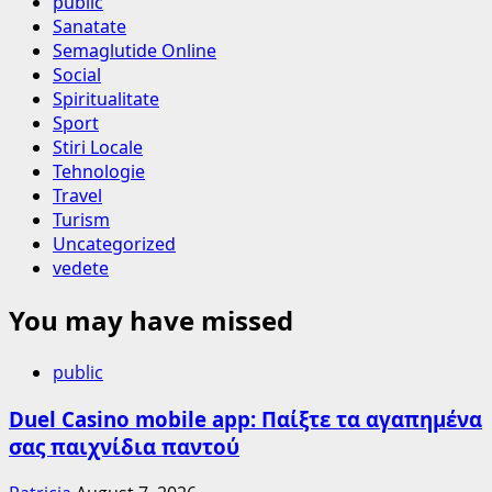
public
Sanatate
Semaglutide Online
Social
Spiritualitate
Sport
Stiri Locale
Tehnologie
Travel
Turism
Uncategorized
vedete
You may have missed
public
Duel Casino mobile app: Παίξτε τα αγαπημένα
σας παιχνίδια παντού