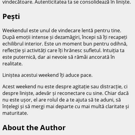
vindecătoare. Autenticitatea ta se consolidează în liniște.
Pești
Weekendul este unul de vindecare lentă pentru tine.
După emoții intense și dezamăgiri, începi să îți recapeți
echilibrul interior. Este un moment bun pentru odihnă,
reflecție și activități care îți hrănesc sufletul. Intuiția ta
este puternică, dar ai nevoie să rămâi ancorată în
realitate.
Liniștea acestui weekend îți aduce pace.
Acest weekend nu este despre agitație sau distracție, ci
despre liniște, adevăr și reconectare cu sine. Chiar dacă
nu este ușor, el are rolul de a te ajuta să te aduni, să
înțelegi și să mergi mai departe cu mai multă claritate și
maturitate.
About the Author