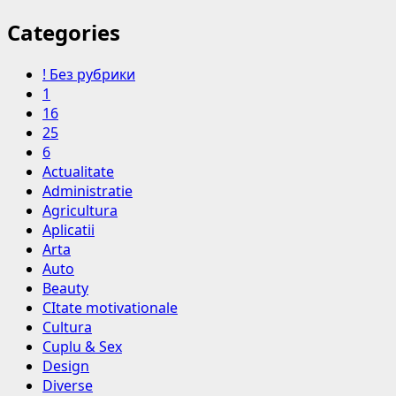
Categories
! Без рубрики
1
16
25
6
Actualitate
Administratie
Agricultura
Aplicatii
Arta
Auto
Beauty
CItate motivationale
Cultura
Cuplu & Sex
Design
Diverse