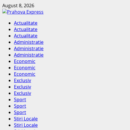
Skip
August 8, 2026
to
content
Primary
Actualitate
Menu
Actualitate
Actualitate
Administratie
Administratie
Administratie
Economic
Economic
Economic
Exclusiv
Exclusiv
Exclusiv
Sport
Sport
Sport
Stiri Locale
Stiri Locale