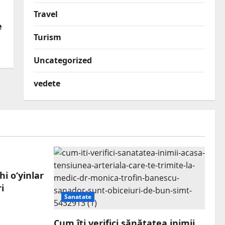
Travel
e
Turism
Uncategorized
vedete
hi o‘yinlar
i
Sanatate
Cum îți verifici sănătatea inimii