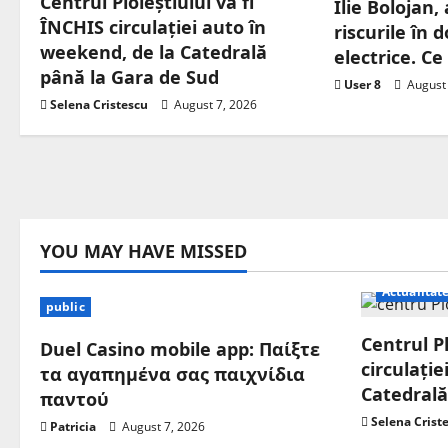
Centrul Ploieștiului va fi
Ilie Bolojan,
ÎNCHIS circulației auto în
riscurile în
weekend, de la Catedrală
electrice. C
până la Gara de Sud
User 8
August 
Selena Cristescu
August 7, 2026
YOU MAY HAVE MISSED
Actualitat
public
Centrul Pl
Duel Casino mobile app: Παίξτε
circulați
τα αγαπημένα σας παιχνίδια
Catedrală
παντού
Selena Crist
Patricia
August 7, 2026