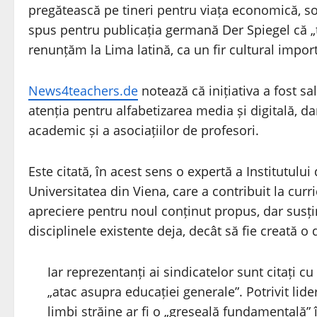
pregătească pe tineri pentru viața economică, soci
spus pentru publicația germană Der Spiegel că „t
renunțăm la Lima latină, ca un fir cultural impor
News4teachers.de
notează că inițiativa a fost s
atenția pentru alfabetizarea media și digitală, d
academic și a asociațiilor de profesori.
Este citată, în acest sens o expertă a Institutului
Universitatea din Viena, care a contribuit la cu
apreciere pentru noul conținut propus, dar susținâ
disciplinele existente deja, decât să fie creată o 
Iar reprezentanți ai sindicatelor sunt citați cu
„atac asupra educației generale”. Potrivit lide
limbi străine ar fi o „greșeală fundamentală” 