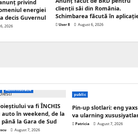
Anunț făcut de BRD pentru
 anunț privind
clienții săi din România.
 domeniul energiei
Schimbarea făcută în aplicați
e a decis Guvernul
User 8
August 6, 2026
6, 2026
e
Administratie
public
oieștiului va fi ÎNCHIS
Pin-up slotlari: eng yaxs
ei auto în weekend, de la
va ularning xususiyatlar
 până la Gara de Sud
Patricia
August 7, 2026
escu
August 7, 2026