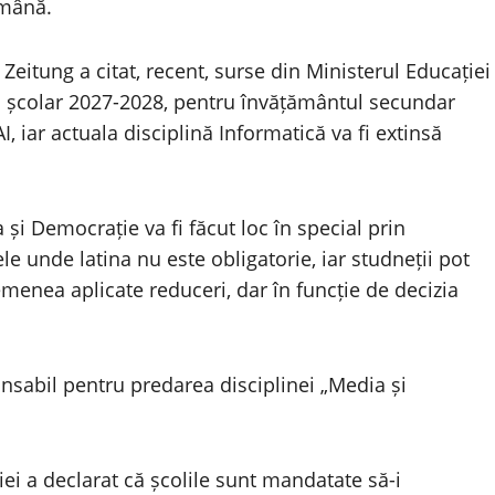
ămână.
 Zeitung a citat, recent, surse din Ministerul Educației
lui școlar 2027-2028, pentru învățământul secundar
I, iar actuala disciplină Informatică va fi extinsă
și Democrație va fi făcut loc în special prin
le unde latina nu este obligatorie, iar studneții pot
enea aplicate reduceri, dar în funcție de decizia
onsabil pentru predarea disciplinei „Media și
ției a declarat că școlile sunt mandatate să-i