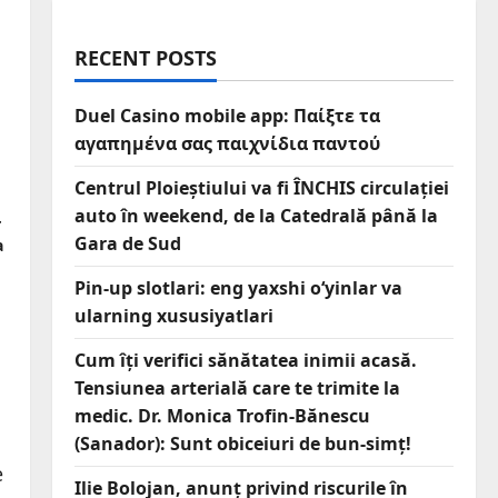
RECENT POSTS
Duel Casino mobile app: Παίξτε τα
αγαπημένα σας παιχνίδια παντού
Centrul Ploieștiului va fi ÎNCHIS circulației
auto în weekend, de la Catedrală până la
r
Gara de Sud
a
Pin-up slotlari: eng yaxshi o‘yinlar va
ularning xususiyatlari
Cum îți verifici sănătatea inimii acasă.
Tensiunea arterială care te trimite la
medic. Dr. Monica Trofin-Bănescu
(Sanador): Sunt obiceiuri de bun-simț!
e
Ilie Bolojan, anunț privind riscurile în