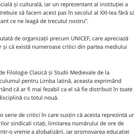
ală și culturală, iar un reprezentant al instituției a
rebuie să facem acest pas în secolul al XXI-lea fără s
tant ce ne leagă de trecutul nostru”.
alutată de organizații precum UNICEF, care apreciază
ar și că există numeroase critici din partea mediului
 de Filologie Clasică și Studii Medievale de la
rriculumul pentru Limba latină, aceasta exprimând
nd că ar fi mai fezabil ca el să fie distribuit în toate
disciplină cu totul nouă.
 o serie de critici în care susțin că acesta reprezintă u
rilor sindicali citați, limitarea numărului de ore de
într-o vreme a globalizării, iar promovarea educației