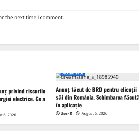
or the next time I comment.
Actualitate
Anunț făcut de BRD pentru clienții
unț privind riscurile
săi din România. Schimbarea făcut
rgiei electrice. Ce a
în aplicație
User 8
August 6, 2026
t 6, 2026