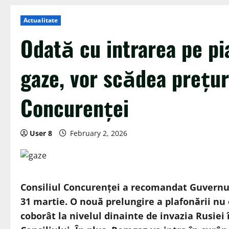
Actualitate
Odată cu intrarea pe pi
gaze, vor scădea prețur
Concurenței
User 8
February 2, 2026
Consiliul Concurenței a recomandat Guvernulu
31 martie. O nouă prelungire a plafonării nu 
coborât la nivelul dinainte de invazia Rusiei