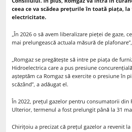
Consiliului. În plus, Romgaz va intra în curân
ceea ce va scădea prețurile în toată piața, la 
electricitate.
„În 2026 o să avem liberalizare pieței de gaze, 
mai prelungească actuala măsură de plafonare”, a 
„Romgaz se pregătește să intre pe piața de furni
Hidroelectrica care a pus presiune concurențială pe
așteptăm ca Romgaz să exercite o presiune în pia
scăzând”, a adăugat el.
În 2022, prețul gazelor pentru consumatorii din 
Ulterior, termenul a fost prelungit până la 31 ma
Chirițoiu a precizat că prețul gazelor a revenit la