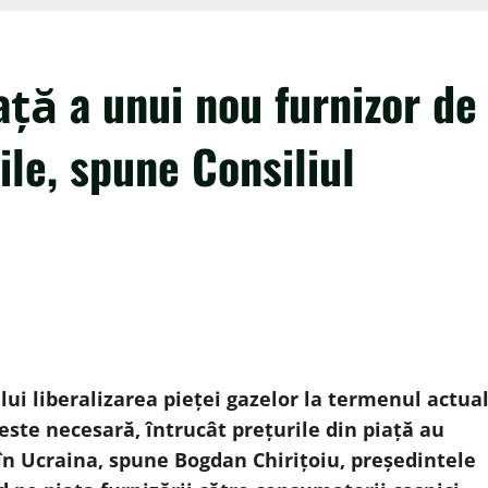
ață a unui nou furnizor de
ile, spune Consiliul
i liberalizarea pieței gazelor la termenul actual
este necesară, întrucât prețurile din piață au
 în Ucraina, spune Bogdan Chirițoiu, președintele