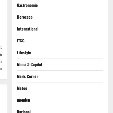
Gastronomie
Horoscop
International
IT&C
:
Lifestyle
e
i
Mama & Copilul
n
Men's Corner
Meteo
monden
Național