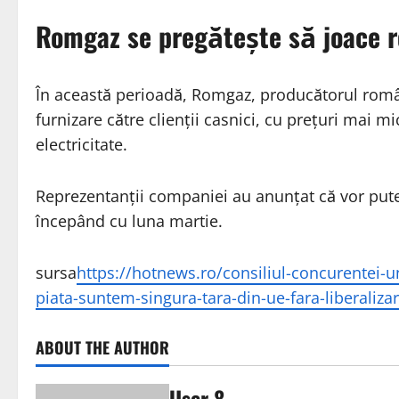
Romgaz se pregătește să joace ro
În această perioadă, Romgaz, producătorul român
furnizare către clienții casnici, cu prețuri mai m
electricitate.
Reprezentanții companiei au anunțat că vor pute
începând cu luna martie.
sursa
https://hotnews.ro/consiliul-concurentei-u
piata-suntem-singura-tara-din-ue-fara-liberaliz
ABOUT THE AUTHOR
User 8