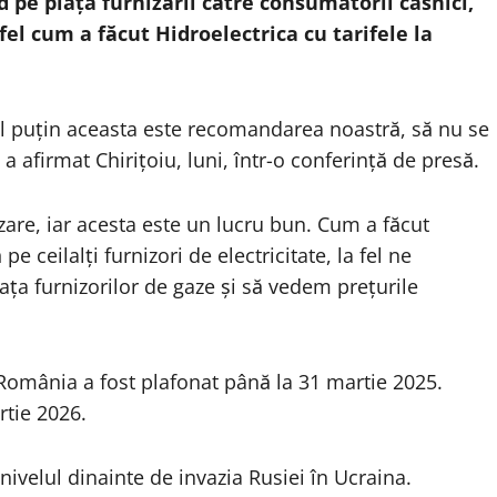
d pe piața furnizării către consumatorii casnici,
fel cum a făcut Hidroelectrica cu tarifele la
cel puțin aceasta este recomandarea noastră, să nu se
afirmat Chirițoiu, luni, într-o conferință de presă.
zare, iar acesta este un lucru bun. Cum a făcut
 ceilalți furnizori de electricitate, la fel ne
ța furnizorilor de gaze și să vedem prețurile
România a fost plafonat până la 31 martie 2025.
rtie 2026.
 nivelul dinainte de invazia Rusiei în Ucraina.