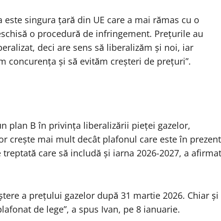
 este singura țară din UE care a mai rămas cu o
eschisă o procedură de infringement. Prețurile au
beralizat, deci are sens să liberalizăm și noi, iar
m concurența și să evităm creșteri de prețuri”.
n plan B în privința liberalizării pieței gazelor,
or crește mai mult decât plafonul care este în prezent
e treptată care să includă și iarna 2026-2027, a afirma
ștere a prețului gazelor după 31 martie 2026. Chiar și
afonat de lege”, a spus Ivan, pe 8 ianuarie.