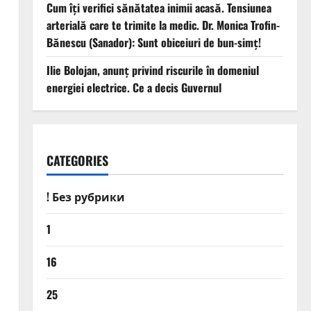
Cum îți verifici sănătatea inimii acasă. Tensiunea
arterială care te trimite la medic. Dr. Monica Trofin-
Bănescu (Sanador): Sunt obiceiuri de bun-simț!
Ilie Bolojan, anunț privind riscurile în domeniul
energiei electrice. Ce a decis Guvernul
CATEGORIES
! Без рубрики
1
16
25