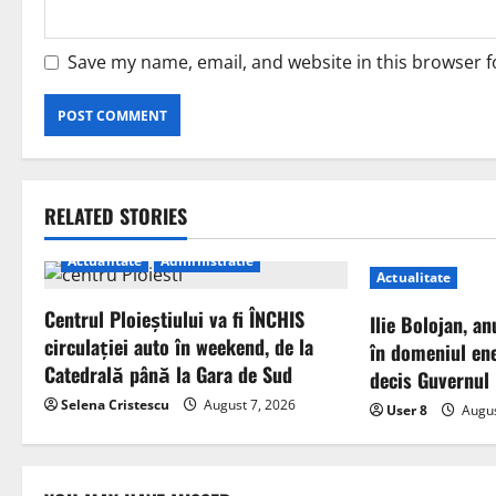
Save my name, email, and website in this browser f
RELATED STORIES
Actualitate
Administratie
Actualitate
Centrul Ploieștiului va fi ÎNCHIS
Ilie Bolojan, an
circulației auto în weekend, de la
în domeniul ene
Catedrală până la Gara de Sud
decis Guvernul
Selena Cristescu
August 7, 2026
User 8
Augus