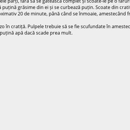
 părți, fără să se gătească complet și scoate-le pe o faruri
ă puțină grăsime din ei și se curbează puțin. Scoate din crati
proximativ 20 de minute, până când se înmoaie, amestecând fr
izo în cratiță. Pulpele trebuie să se fie scufundate în amest
 puțină apă dacă scade prea mult.