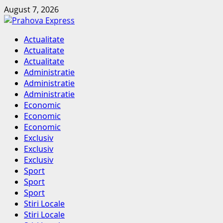
Skip
August 7, 2026
to
content
Primary
Actualitate
Menu
Actualitate
Actualitate
Administratie
Administratie
Administratie
Economic
Economic
Economic
Exclusiv
Exclusiv
Exclusiv
Sport
Sport
Sport
Stiri Locale
Stiri Locale