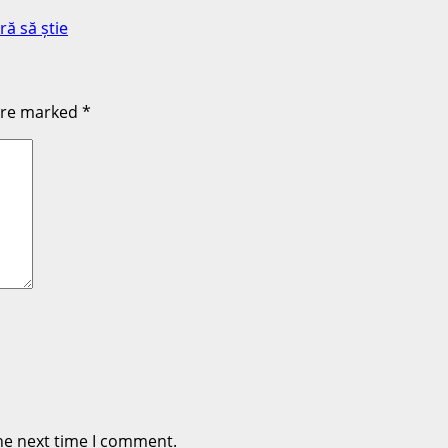
ră să știe
 are marked
*
he next time I comment.