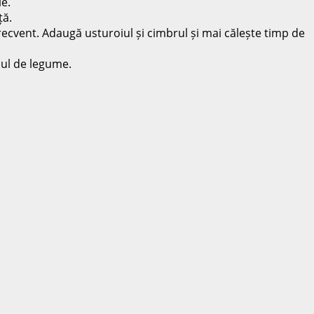
e.
ță.
ecvent. Adaugă usturoiul și cimbrul și mai călește timp de
ecul de legume.