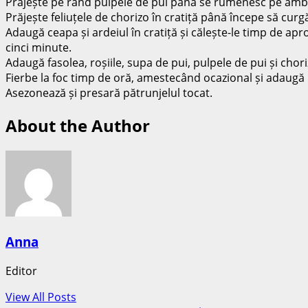
Prăjește pe rând pulpele de pui până se rumenesc pe ambele
Prăjește feliuțele de chorizo în cratiță până începe să curg
Adaugă ceapa și ardeiul în cratiță și călește-le timp de a
cinci minute.
Adaugă fasolea, roșiile, supa de pui, pulpele de pui și chor
Fierbe la foc timp de oră, amestecând ocazional și adaugă
Asezonează și presară pătrunjelul tocat.
About the Author
Anna
Editor
View All Posts