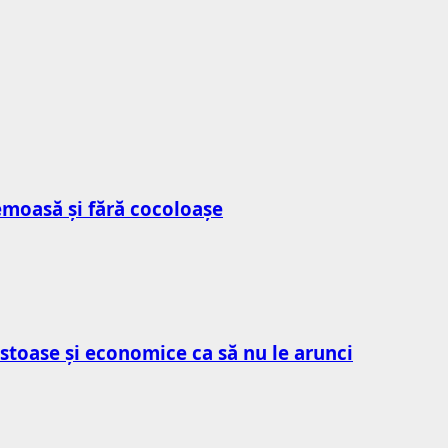
emoasă și fără cocoloașe
gustoase și economice ca să nu le arunci