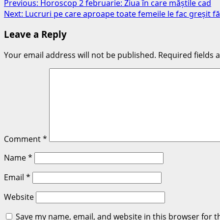
Post
Previous:
Horoscop 2 februarie: Ziua în care măștile cad
Next:
Lucruri pe care aproape toate femeile le fac greșit fă
navigation
Leave a Reply
Your email address will not be published.
Required fields
Comment
*
Name
*
Email
*
Website
Save my name, email, and website in this browser for t