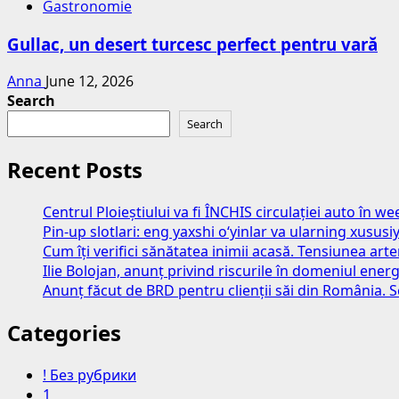
Gastronomie
Gullac, un desert turcesc perfect pentru vară
Anna
June 12, 2026
Search
Search
Recent Posts
Centrul Ploieștiului va fi ÎNCHIS circulației auto în 
Pin-up slotlari: eng yaxshi o‘yinlar va ularning xususiy
Cum îți verifici sănătatea inimii acasă. Tensiunea art
Ilie Bolojan, anunț privind riscurile în domeniul energ
Anunț făcut de BRD pentru clienții săi din România. S
Categories
! Без рубрики
1