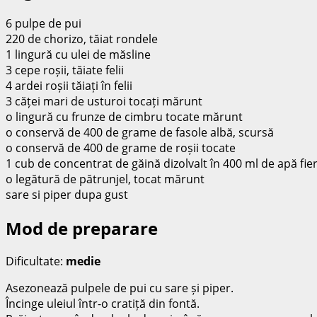
6 pulpe de pui
220 de chorizo, tăiat rondele
1 lingură cu ulei de măsline
3 cepe roșii, tăiate felii
4 ardei roșii tăiați în felii
3 căței mari de usturoi tocați mărunt
o lingură cu frunze de cimbru tocate mărunt
o conservă de 400 de grame de fasole albă, scursă
o conservă de 400 de grame de roșii tocate
1 cub de concentrat de găină dizolvalt în 400 ml de apă fie
o legătură de pătrunjel, tocat mărunt
sare si piper dupa gust
Mod de preparare
Dificultate:
medie
Asezonează pulpele de pui cu sare și piper.
Încinge uleiul într-o cratiță din fontă.