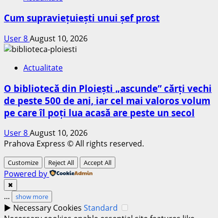
Cum supraviețuiești unui șef prost
User 8
August 10, 2026
Actualitate
O bibliotecă din Ploiești „ascunde” cărți vechi
de peste 500 de ani, iar cel mai valoros volum
pe care îl poți lua acasă are peste un secol
User 8
August 10, 2026
Prahova Express © All rights reserved.
Customize
Reject All
Accept All
Powered by
✖
...
show more
►
Necessary Cookies
Standard