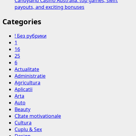
Candyland Casino Australia: top games, swift
payouts, and exciting bonuses
Categories
! Без рубрики
1
16
25
6
Actualitate
Administratie
Agricultura
Aplicatii
Arta
Auto
Beauty
CItate motivationale
Cultura
Cuplu & Sex
Design