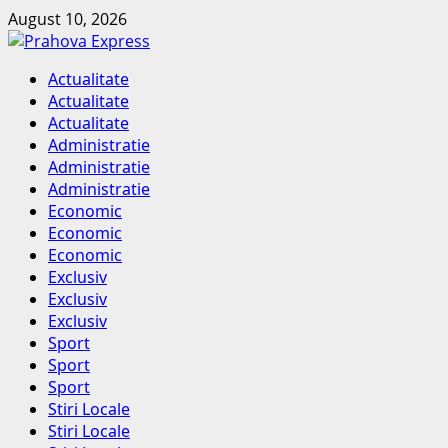
Skip
August 10, 2026
to
content
Primary
Actualitate
Menu
Actualitate
Actualitate
Administratie
Administratie
Administratie
Economic
Economic
Economic
Exclusiv
Exclusiv
Exclusiv
Sport
Sport
Sport
Stiri Locale
Stiri Locale