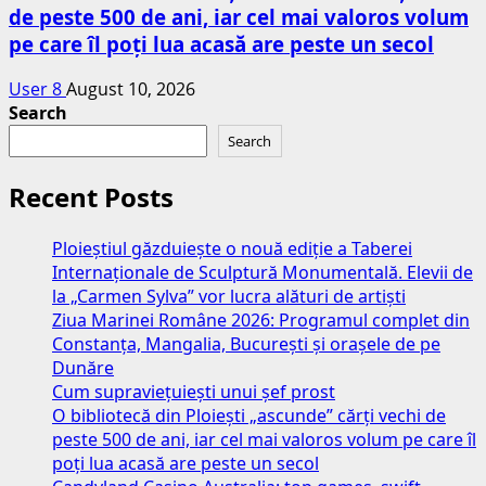
de peste 500 de ani, iar cel mai valoros volum
pe care îl poți lua acasă are peste un secol
User 8
August 10, 2026
Search
Search
Recent Posts
Ploieștiul găzduiește o nouă ediție a Taberei
Internaționale de Sculptură Monumentală. Elevii de
la „Carmen Sylva” vor lucra alături de artiști
Ziua Marinei Române 2026: Programul complet din
Constanța, Mangalia, București și orașele de pe
Dunăre
Cum supraviețuiești unui șef prost
O bibliotecă din Ploiești „ascunde” cărți vechi de
peste 500 de ani, iar cel mai valoros volum pe care îl
poți lua acasă are peste un secol