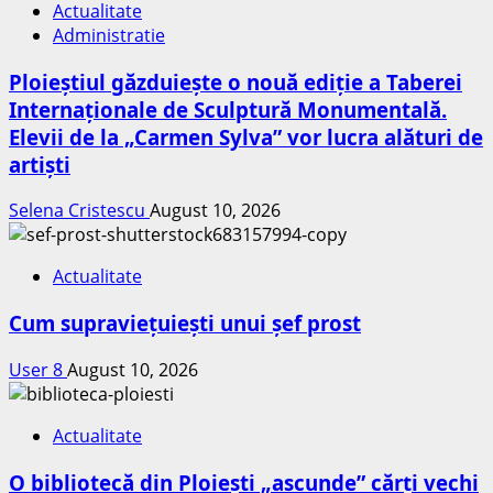
Actualitate
Administratie
Ploieștiul găzduiește o nouă ediție a Taberei
Internaționale de Sculptură Monumentală.
Elevii de la „Carmen Sylva” vor lucra alături de
artiști
Selena Cristescu
August 10, 2026
Actualitate
Cum supraviețuiești unui șef prost
User 8
August 10, 2026
Actualitate
O bibliotecă din Ploiești „ascunde” cărți vechi