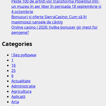
Peste 100 de artiști vor transforma Ploieștiul într-
un muzeu în aer liber în perioada 18 septembrie și
4 octombrie
Bonusuri și oferte SierraCasino: Cum să îți
maximizezi șansele de câștig
Online casino i 2026: hvilke bonuser gir mest for
pengene?
Categories
! Без рубрики
1
16
25
6
Actualitate
Administratie
Agricultura
Aplicatii
Arta