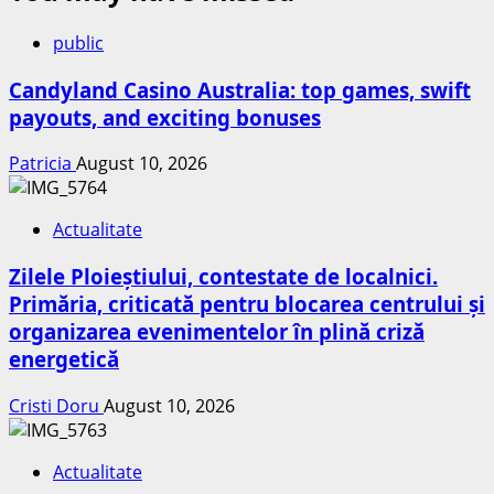
public
Candyland Casino Australia: top games, swift
payouts, and exciting bonuses
Patricia
August 10, 2026
Actualitate
Zilele Ploieștiului, contestate de localnici.
Primăria, criticată pentru blocarea centrului și
organizarea evenimentelor în plină criză
energetică
Cristi Doru
August 10, 2026
Actualitate