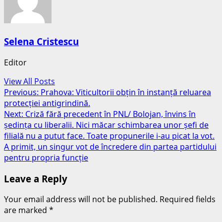
Selena Cristescu
Editor
View All Posts
Post
Previous:
Prahova: Viticultorii obțin în instanță reluarea
protecției antigrindină.
navigation
Next:
Criză fără precedent în PNL/ Bolojan, învins în
ședința cu liberalii. Nici măcar schimbarea unor șefi de
filială nu a putut face. Toate propunerile i-au picat la vot.
A primit, un singur vot de încredere din partea partidului
pentru propria funcție
Leave a Reply
Your email address will not be published.
Required fields
are marked
*