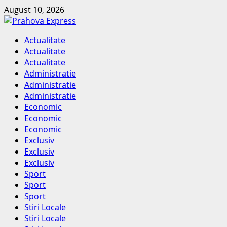
Skip
August 10, 2026
to
content
Primary
Actualitate
Menu
Actualitate
Actualitate
Administratie
Administratie
Administratie
Economic
Economic
Economic
Exclusiv
Exclusiv
Exclusiv
Sport
Sport
Sport
Stiri Locale
Stiri Locale