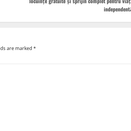
locuințe gratuite și sprijin complet pentru viaț
independent
elds are marked
*