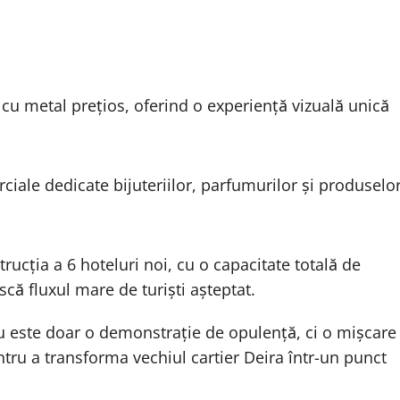
 cu metal prețios, oferind o experiență vizuală unică
ciale dedicate bijuteriilor, parfumurilor și produselo
rucția a 6 hoteluri noi, cu o capacitate totală de
ă fluxul mare de turiști așteptat.
 nu este doar o demonstrație de opulență, ci o mișcare
entru a transforma vechiul cartier Deira într-un punct