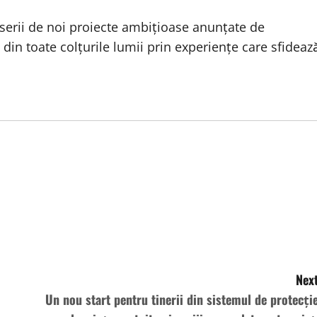
 serii de noi proiecte ambițioase anunțate de
i din toate colțurile lumii prin experiențe care sfideaz
Next
Un nou start pentru tinerii din sistemul de protecție