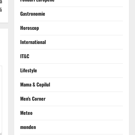
a
ă
Gastronomie
Horoscop
International
IT&C
Lifestyle
Mama & Copilul
Men's Corner
Meteo
monden