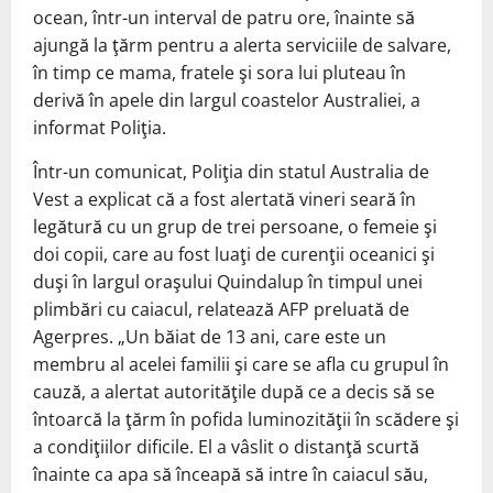
ocean, într-un interval de patru ore, înainte să
ajungă la ţărm pentru a alerta serviciile de salvare,
în timp ce mama, fratele şi sora lui pluteau în
derivă în apele din largul coastelor Australiei, a
informat Poliţia.
Într-un comunicat, Poliţia din statul Australia de
Vest a explicat că a fost alertată vineri seară în
legătură cu un grup de trei persoane, o femeie şi
doi copii, care au fost luaţi de curenţii oceanici şi
duşi în largul oraşului Quindalup în timpul unei
plimbări cu caiacul, relatează AFP preluată de
Agerpres. „Un băiat de 13 ani, care este un
membru al acelei familii şi care se afla cu grupul în
cauză, a alertat autorităţile după ce a decis să se
întoarcă la ţărm în pofida luminozităţii în scădere şi
a condiţiilor dificile. El a vâslit o distanţă scurtă
înainte ca apa să înceapă să intre în caiacul său,