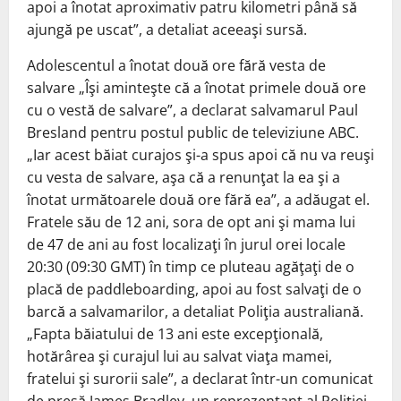
apoi a înotat aproximativ patru kilometri până să
ajungă pe uscat”, a detaliat aceeaşi sursă.
Adolescentul a înotat două ore fără vesta de
salvare „Îşi aminteşte că a înotat primele două ore
cu o vestă de salvare”, a declarat salvamarul Paul
Bresland pentru postul public de televiziune ABC.
„Iar acest băiat curajos şi-a spus apoi că nu va reuşi
cu vesta de salvare, aşa că a renunţat la ea şi a
înotat următoarele două ore fără ea”, a adăugat el.
Fratele său de 12 ani, sora de opt ani şi mama lui
de 47 de ani au fost localizaţi în jurul orei locale
20:30 (09:30 GMT) în timp ce pluteau agăţaţi de o
placă de paddleboarding, apoi au fost salvaţi de o
barcă a salvamarilor, a detaliat Poliţia australiană.
„Fapta băiatului de 13 ani este excepţională,
hotărârea şi curajul lui au salvat viaţa mamei,
fratelui şi surorii sale”, a declarat într-un comunicat
de presă James Bradley, un reprezentant al Poliţiei.