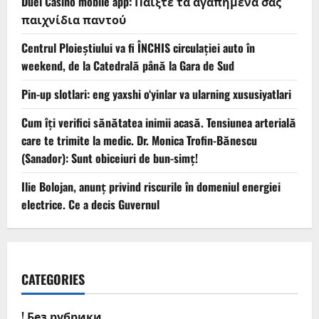
Duel Casino mobile app: Παίξτε τα αγαπημένα σας
παιχνίδια παντού
Centrul Ploieștiului va fi ÎNCHIS circulației auto în
weekend, de la Catedrală până la Gara de Sud
Pin-up slotlari: eng yaxshi o‘yinlar va ularning xususiyatlari
Cum îți verifici sănătatea inimii acasă. Tensiunea arterială
care te trimite la medic. Dr. Monica Trofin-Bănescu
(Sanador): Sunt obiceiuri de bun-simț!
Ilie Bolojan, anunț privind riscurile în domeniul energiei
electrice. Ce a decis Guvernul
CATEGORIES
! Без рубрики