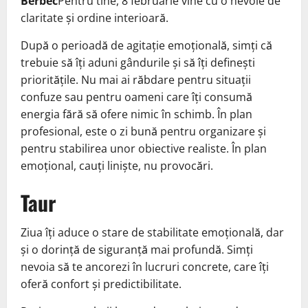
Berbec
Pentru tine, 8 februarie vine cu o nevoie de
claritate și ordine interioară.
După o perioadă de agitație emoțională, simți că
trebuie să îți aduni gândurile și să îți definești
prioritățile. Nu mai ai răbdare pentru situații
confuze sau pentru oameni care îți consumă
energia fără să ofere nimic în schimb. În plan
profesional, este o zi bună pentru organizare și
pentru stabilirea unor obiective realiste. În plan
emoțional, cauți liniște, nu provocări.
Taur
Ziua îți aduce o stare de stabilitate emoțională, dar
și o dorință de siguranță mai profundă. Simți
nevoia să te ancorezi în lucruri concrete, care îți
oferă confort și predictibilitate.