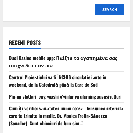
SEARCH
RECENT POSTS
Duel Casino mobile app: Παίξτε τα αγαπημένα σας
παιχνίδια παντού
Centrul Ploieștiului va fi ÎNCHIS circulației auto în
weekend, de la Catedrală până la Gara de Sud
Pin-up slotlari: eng yaxshi o‘yinlar va ularning xususiyatlari
Cum îți verifici sănătatea inimii acasă. Tensiunea arterială
care te trimite la medic. Dr. Monica Trofin-Bănescu
(Sanador): Sunt obiceiuri de bun-simț!