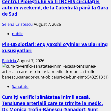
Centrul Ploieștiului va fi ÎNCHIS circulației
auto în weekend, de la Catedrală până la Gara
de Sud
Selena Cristescu
August 7, 2026
public
Pin-up slotlari: eng yaxshi o‘yinlar va ularning
xususiyatlari
Patricia
August 7, 2026
Sanatate
Cum îți verifici sănătatea inimii acasă.
Tensiunea arterială care te trimite la medic.
Dr. Monica Trofin-Bănescu (Sanador): Sunt