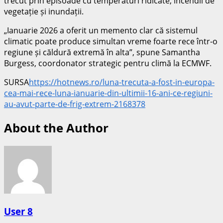
trecut prin episoade cu temperaturi ridicate, incendii de
vegetație și inundații.
„Ianuarie 2026 a oferit un memento clar că sistemul
climatic poate produce simultan vreme foarte rece într-o
regiune și căldură extremă în alta”, spune Samantha
Burgess, coordonator strategic pentru climă la ECMWF.
SURSA
https://hotnews.ro/luna-trecuta-a-fost-in-europa-
cea-mai-rece-luna-ianuarie-din-ultimii-16-ani-ce-regiuni-
au-avut-parte-de-frig-extrem-2168378
About the Author
User 8