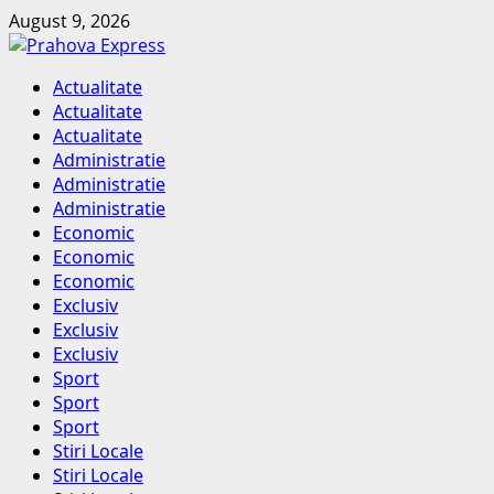
Skip
August 9, 2026
to
content
Primary
Actualitate
Menu
Actualitate
Actualitate
Administratie
Administratie
Administratie
Economic
Economic
Economic
Exclusiv
Exclusiv
Exclusiv
Sport
Sport
Sport
Stiri Locale
Stiri Locale