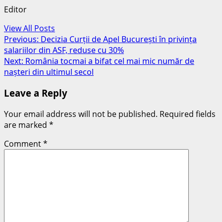
Editor
View All Posts
Post
Previous:
Decizia Curții de Apel București în privința
salariilor din ASF, reduse cu 30%
navigation
Next:
România tocmai a bifat cel mai mic număr de
nașteri din ultimul secol
Leave a Reply
Your email address will not be published.
Required fields
are marked
*
Comment
*