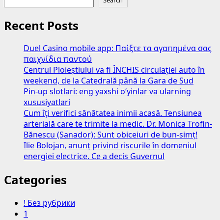
Recent Posts
Duel Casino mobile app: Παίξτε τα αγαπημένα σας
παιχνίδια παντού
Centrul Ploieștiului va fi ÎNCHIS circulației auto în
weekend, de la Catedrală până la Gara de Sud
Pin-up slotlari: eng yaxshi o‘yinlar va ularning
xususiyatlari
Cum îți verifici sănătatea inimii acasă. Tensiunea
arterială care te trimite la medic. Dr. Monica Trofin-
Bănescu (Sanador): Sunt obiceiuri de bun-simț!
Ilie Bolojan, anunț privind riscurile în domeniul
energiei electrice. Ce a decis Guvernul
Categories
! Без рубрики
1