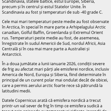
Scandinavia, statele baltice, estul Europei, Siberia,
precum și în centrul și estul Statelor Unite. În
Scandinavia au fost și temperaturi de sub -40 grade C.
Cele mai mari temperaturi peste medie au fost observate
în Arctica, în special în mare parte a Arhipelagului Arctic
canadian, Golful Baffin, Groenlanda și Extremul Orient
rus. Temperaturi peste medie au fost, de asemenea,
înregistrate în sudul Americii de Sud, nordul Africii, Asia
Centrală și în cea mai mare parte a Australiei și
Antarcticii.
În a doua jumătate a lunii ianuarie 2026, condiții severe
de frig au afectat mari părți ale emisferei nordice, inclusiv
America de Nord, Europa și Siberia, fiind determinate în
principal de un curent polar mai ondulat decât de obicei,
care a permis aerului arctic foarte rece să pătrundă la
latitudini medii.
Datele Copernicus arată că emisfera nordică a trecut
printr-un val sever de frig în timp ce emisfera sudică a