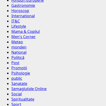
Fonduri Europene
Gastronomie
Horoscop
International
IT&C
Lifestyle
Mama & Copilul
Men's Corner
Meteo
monden
Național
Politică
Post
Promotii
Psihologie
public
Sanatate
Semaglutide Online
Social
Spiritualitate
Sport