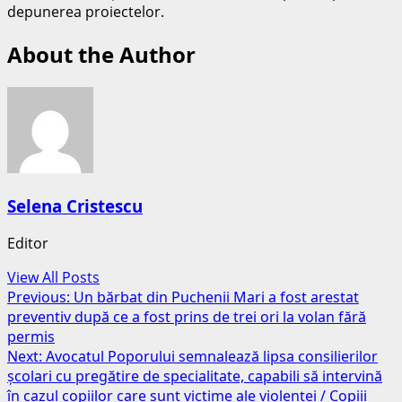
depunerea proiectelor.
About the Author
Selena Cristescu
Editor
View All Posts
Post
Previous:
Un bărbat din Puchenii Mari a fost arestat
preventiv după ce a fost prins de trei ori la volan fără
navigation
permis
Next:
Avocatul Poporului semnalează lipsa consilierilor
școlari cu pregătire de specialitate, capabili să intervină
în cazul copiilor care sunt victime ale violenței / Copiii