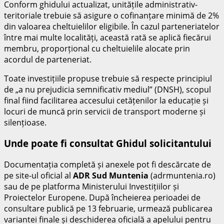
Conform ghidului actualizat, unitățile administrativ-
teritoriale trebuie să asigure o cofinanțare minimă de 2%
din valoarea cheltuielilor eligibile. În cazul parteneriatelor
între mai multe localități, această rată se aplică fiecărui
membru, proporțional cu cheltuielile alocate prin
acordul de parteneriat.
Toate investițiile propuse trebuie să respecte principiul
de „a nu prejudicia semnificativ mediul” (DNSH), scopul
final fiind facilitarea accesului cetățenilor la educație și
locuri de muncă prin servicii de transport moderne și
silențioase.
Unde poate fi consultat Ghidul solicitantului
Documentația completă și anexele pot fi descărcate de
pe site-ul oficial al
ADR Sud Muntenia
(adrmuntenia.ro)
sau de pe platforma Ministerului Investițiilor și
Proiectelor Europene. După încheierea perioadei de
consultare publică pe 13 februarie, urmează publicarea
variantei finale și deschiderea oficială a apelului pentru