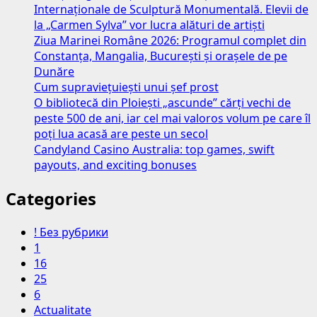
Internaționale de Sculptură Monumentală. Elevii de
la „Carmen Sylva” vor lucra alături de artiști
Ziua Marinei Române 2026: Programul complet din
Constanța, Mangalia, București și orașele de pe
Dunăre
Cum supraviețuiești unui șef prost
O bibliotecă din Ploiești „ascunde” cărți vechi de
peste 500 de ani, iar cel mai valoros volum pe care îl
poți lua acasă are peste un secol
Candyland Casino Australia: top games, swift
payouts, and exciting bonuses
Categories
! Без рубрики
1
16
25
6
Actualitate