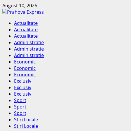
Skip
August 10, 2026
to
content
Primary
Actualitate
Menu
Actualitate
Actualitate
Administratie
Administratie
Administratie
Economic
Economic
Economic
Exclusiv
Exclusiv
Exclusiv
Sport
Sport
Sport
Stiri Locale
Stiri Locale