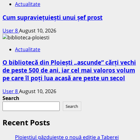
Actualitate
Cum supraviețuiești unui șef prost
User 8
August 10, 2026
Actualitate
O bibliotecă din Ploiești „ascunde” cărți vechi
de peste 500 de ani, iar cel mai valoros volum
pe care îl poți lua acasă are peste un secol
User 8
August 10, 2026
Search
Search
Recent Posts
Ploieștiul găzduiește o nouă ediție a Taberei