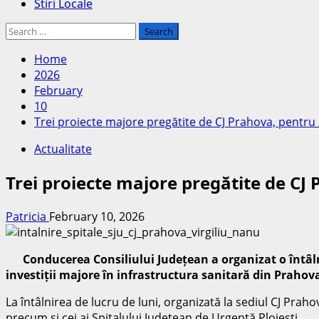
Stiri Locale
Search
for:
Home
2026
February
10
Trei proiecte majore pregătite de CJ Prahova, pentru 
Actualitate
Trei proiecte majore pregătite de CJ 
Patricia
February 10, 2026
Conducerea Consiliului Județean a organizat o întâlnire 
investiții majore în infrastructura sanitară din Prahov
La întâlnirea de lucru de luni, organizată la sediul CJ Prahov
precum și cei ai Spitalului Județean de Urgență Ploiești.