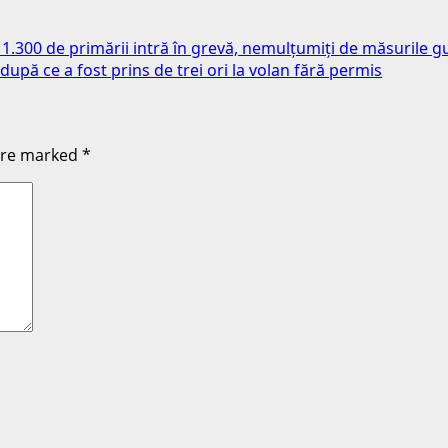
te 1.300 de primării intră în grevă, nemulțumiți de măsurile g
upă ce a fost prins de trei ori la volan fără permis
 are marked
*