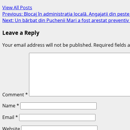
View All Posts
Post
Previous:
Blocaj în administraţia locală. Angajații din pes
Next:
Un bărbat din Puchenii Mari a fost arestat preventiv d
navigation
Leave a Reply
Your email address will not be published.
Required fields
Comment
*
Name
*
Email
*
Website