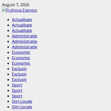
Skip
August 7, 2026
to
content
Primary
Actualitate
Menu
Actualitate
Actualitate
Administratie
Administratie
Administratie
Economic
Economic
Economic
Exclusiv
Exclusiv
Exclusiv
Sport
Sport
Sport
Stiri Locale
Stiri Locale