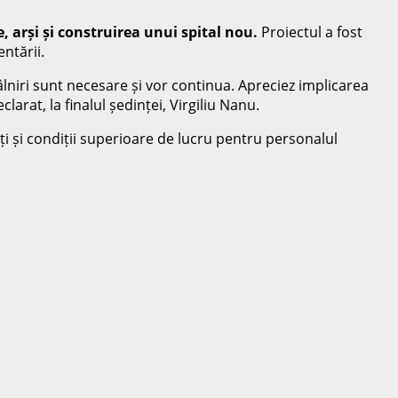
e, arși și construirea unui spital nou.
Proiectul a fost
ntării.
âlniri sunt necesare și vor continua. Apreciez implicarea
larat, la finalul ședinței, Virgiliu Nanu.
enți și condiții superioare de lucru pentru personalul