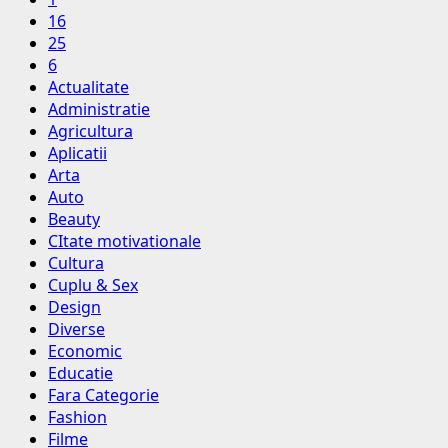
16
25
6
Actualitate
Administratie
Agricultura
Aplicatii
Arta
Auto
Beauty
CItate motivationale
Cultura
Cuplu & Sex
Design
Diverse
Economic
Educatie
Fara Categorie
Fashion
Filme