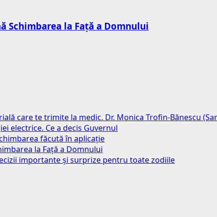
mnă Schimbarea la Față a Domnului
erială care te trimite la medic. Dr. Monica Trofin-Bănescu (S
iei electrice. Ce a decis Guvernul
chimbarea făcută în aplicație
chimbarea la Față a Domnului
ecizii importante și surprize pentru toate zodiile