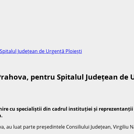
Spitalul Județean de Urgență Ploiești
Prahova, pentru Spitalul Județean de 
cu specialiștii din cadrul instituției și reprezentanții S
a.
a, au luat parte președintele Consiliului Județean, Virgiliu Na