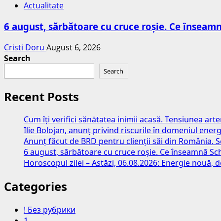
Actualitate
6 august, sărbătoare cu cruce roșie. Ce însea
Cristi Doru
August 6, 2026
Search
Search
Recent Posts
Cum îți verifici sănătatea inimii acasă. Tensiunea art
Ilie Bolojan, anunț privind riscurile în domeniul energ
Anunț făcut de BRD pentru clienții săi din România. S
6 august, sărbătoare cu cruce roșie. Ce înseamnă S
Horoscopul zilei – Astăzi, 06.08.2026: Energie nouă, d
Categories
! Без рубрики
1