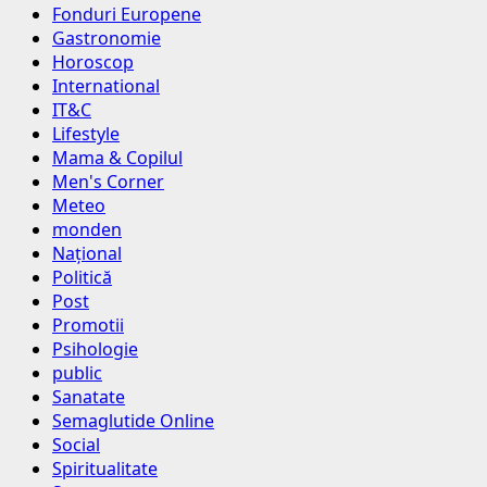
Fonduri Europene
Gastronomie
Horoscop
International
IT&C
Lifestyle
Mama & Copilul
Men's Corner
Meteo
monden
Național
Politică
Post
Promotii
Psihologie
public
Sanatate
Semaglutide Online
Social
Spiritualitate