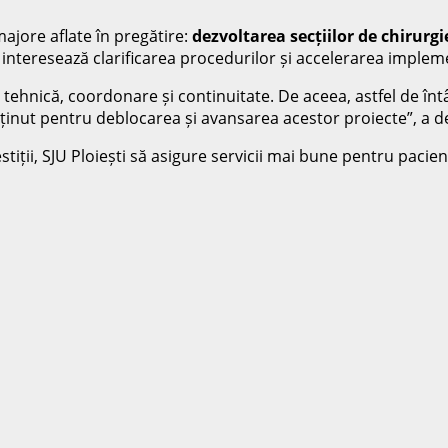
 majore aflate în pregătire:
dezvoltarea secțiilor de chirurgi
 interesează clarificarea procedurilor și accelerarea impleme
 tehnică, coordonare și continuitate. De aceea, astfel de înt
usținut pentru deblocarea și avansarea acestor proiecte”, a dec
estiții, SJU Ploiești să asigure servicii mai bune pentru paci