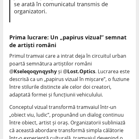
se arată în comunicatul transmis de
organizatori.
Prima lucrare: Un „papirus vizual” semnat
de artiști români
Primul tramvai care a intrat deja în circuitul urban
poartă semnătura artiștilor români
@
Kseleqoqynqyshy
și @
Lost.Optics
. Lucrarea este
descrisă ca un „papirus vizual în mișcare”, o fuziune
între stilurile distincte ale celor doi creatori,
adaptată formei și funcțiunii vehiculului.
Conceptul vizual transformă tramvaiul într-un
„obiect viu, ludic”, propunând un dialog continuu
între obiect, artist și oraș. Organizatorii subliniază
că această abordare transformă simpla călătorie
într-o experiență culturală, tramvaiul devenind o