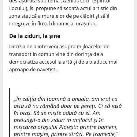
desfășurată sub tema „Genius Loci” (Spiritul
Locului), își propune să scoată actul artistic din
zona statică a muralelor de pe clădiri și să îl
integreze în fluxul dinamic al orașului.
De la ziduri, la șine
Decizia de a interveni asupra mijloacelor de
transport în comun vine din dorința de a
democratiza accesul la artă și de a o aduce mai
aproape de navetiști.
„În ediția din toamnă a anuala, am vrut ca
arta să nu rămână doar pe pereți. Ci să iasă
în oraș. Să se miște odată cu el. Am
prelungit-o din ziduri în mijlocul și în
mișcarea orașului Ploiești: printre oameni,
printre mașini, printre străzi. Pe tramvaie,”