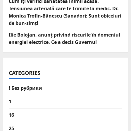
Cum îți verifici sănătatea inimii acasă.
Tensiunea arterială care te trimite la medic. Dr.
Monica Trofin-Bănescu (Sanador): Sunt obiceiuri
de bun-simț!
Ilie Bolojan, anunț privind riscurile în domeniul
energiei electrice. Ce a decis Guvernul
CATEGORIES
! Без рубрики
1
16
25