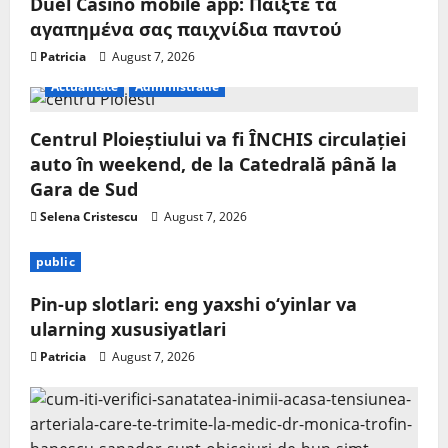
Duel Casino mobile app: Παίξτε τα
αγαπημένα σας παιχνίδια παντού
Patricia
August 7, 2026
Actualitate
Administratie
Centrul Ploieștiului va fi ÎNCHIS circulației
auto în weekend, de la Catedrală până la
Gara de Sud
Selena Cristescu
August 7, 2026
public
Pin-up slotlari: eng yaxshi o‘yinlar va
ularning xususiyatlari
Patricia
August 7, 2026