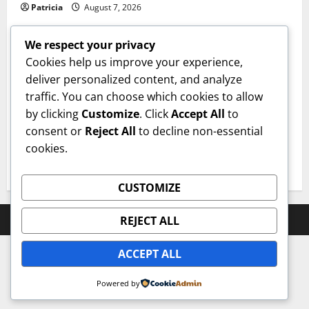
Patricia
August 7, 2026
We respect your privacy
Cookies help us improve your experience,
deliver personalized content, and analyze
Sanatate
traffic. You can choose which cookies to allow
by clicking
Customize
. Click
Accept All
to
Cum îți verifici sănătatea inimii acasă. Tensiunea
consent or
Reject All
to decline non-essential
arterială care te trimite la medic. Dr. Monica Trofin-
cookies.
Bănescu (Sanador): Sunt obiceiuri de bun-simț!
User 8
August 6, 2026
CUSTOMIZE
Prahova Express © All rights reserved.
REJECT ALL
ACCEPT ALL
Powered by