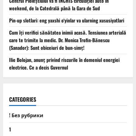
Centrul Ploieștiului va fi ÎNCHIS circulației auto în
weekend, de la Catedrală până la Gara de Sud
Pin-up slotlari: eng yaxshi o‘yinlar va ularning xususiyatlari
Cum îți verifici sănătatea inimii acasă. Tensiunea arterială
care te trimite la medic. Dr. Monica Trofin-Bănescu
(Sanador): Sunt obiceiuri de bun-simț!
Ilie Bolojan, anunț privind riscurile în domeniul energiei
electrice. Ce a decis Guvernul
CATEGORIES
! Без рубрики
1