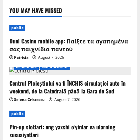
YOU MAY HAVE MISSED
public
Duel Casino mobile app: Παίξτε τα αγαπημένα
σας παιχνίδια παντού
Patricia
August 7, 2026
Actualitate
Administratie
Centrul Ploieștiului va fi ÎNCHIS circulației auto în
weekend, de la Catedrală până la Gara de Sud
Selena Cristescu
August 7, 2026
public
Pin-up slotlari: eng yaxshi o‘yinlar va ularning
xususiyatlari