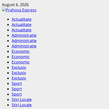
Skip
August 6, 2026
to
content
Primary
Actualitate
Menu
Actualitate
Actualitate
Administratie
Administratie
Administratie
Economic
Economic
Economic
Exclusiv
Exclusiv
Exclusiv
Sport
Sport
Sport
Stiri Locale
Stiri Locale