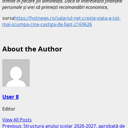
trimite în fiecare joi dimineață
.
Dacă te interesează finanțele
personale și vrei să primești recomandări economice,
sursa
https://hotnews.ro/salariul-net-creste-viata-e-tot-
mai-scumpa-cine-castiga-de-fapt-2169626
About the Author
User 8
Editor
View All Posts
Post
Previous:
Structura anului școlar 2026-2027, aprobată de