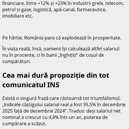
financiare, între +12% și +23% în industrii grele, telecom,
petrol și gaze, logistică, apă-canal, farmaceutice,
imobiliare etc.
Pe hârtie, România pare că explodează în prosperitate.
În viața reală, însă, oamenii își calculează altfel salariul:
nu în procente, ci în banii „înghițiți” de coșul de
cumpărături.
Cea mai dură propoziție din tot
comunicatul INS
Există o singură frază care răstoarnă tot triumfalismul.
„Indicele câștigului salarial real a fost 95,5% în decembrie
2025 față de decembrie 2024”. Tradus: deși salariul net
nominal a crescut cu 4,8% într-un an, puterea de
cumpărare a scăzut.