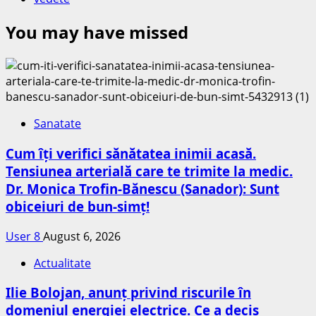
You may have missed
Sanatate
Cum îți verifici sănătatea inimii acasă.
Tensiunea arterială care te trimite la medic.
Dr. Monica Trofin-Bănescu (Sanador): Sunt
obiceiuri de bun-simț!
User 8
August 6, 2026
Actualitate
Ilie Bolojan, anunț privind riscurile în
domeniul energiei electrice. Ce a decis