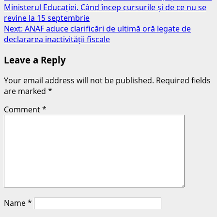
Ministerul Educației. Când încep cursurile și de ce nu se
navigation
revine la 15 septembrie
Next:
ANAF aduce clarificări de ultimă oră legate de
declararea inactivității fiscale
Leave a Reply
Your email address will not be published.
Required fields
are marked
*
Comment
*
Name
*