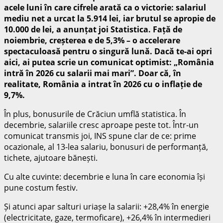
acele luni în care cifrele arată ca o victorie: salariul
mediu net a urcat la 5.914 lei, iar brutul se apropie de
10.000 de lei, a anunțat joi Statistica. Față de
noiembrie, creșterea e de 5,3% – o accelerare
spectaculoasă pentru o singură lună. Dacă te-ai opri
aici, ai putea scrie un comunicat optimist: „România
intră în 2026 cu salarii mai mari”. Doar că, în
realitate, România a intrat în 2026 cu o inflație de
9,7%.
În plus, bonusurile de Crăciun umflă statistica. În
decembrie, salariile cresc aproape peste tot. Într-un
comunicat transmis joi, INS spune clar de ce: prime
ocazionale, al 13-lea salariu, bonusuri de performanță,
tichete, ajutoare bănești.
Cu alte cuvinte: decembrie e luna în care economia își
pune costum festiv.
Și atunci apar salturi uriașe la salarii: +28,4% în energie
(electricitate, gaze, termoficare), +26,4% în intermedieri