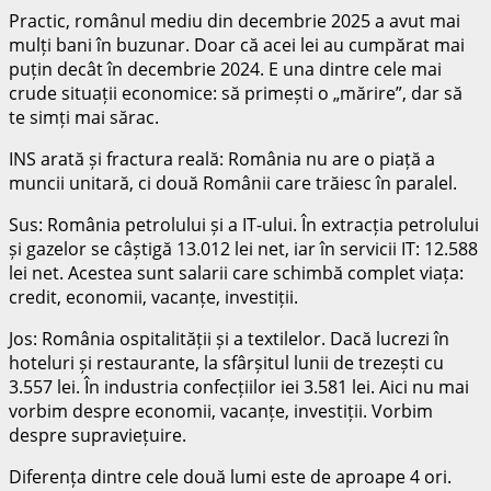
Practic, românul mediu din decembrie 2025 a avut mai
mulți bani în buzunar. Doar că acei lei au cumpărat mai
puțin decât în decembrie 2024. E una dintre cele mai
crude situații economice: să primești o „mărire”, dar să
te simți mai sărac.
INS arată și fractura reală: România nu are o piață a
muncii unitară, ci două Românii care trăiesc în paralel.
Sus: România petrolului și a IT-ului. În extracția petrolului
și gazelor se câștigă 13.012 lei net, iar în servicii IT: 12.588
lei net. Acestea sunt salarii care schimbă complet viața:
credit, economii, vacanțe, investiții.
Jos: România ospitalității și a textilelor. Dacă lucrezi în
hoteluri și restaurante, la sfârșitul lunii de trezești cu
3.557 lei. În industria confecțiilor iei 3.581 lei. Aici nu mai
vorbim despre economii, vacanțe, investiții. Vorbim
despre supraviețuire.
Diferența dintre cele două lumi este de aproape 4 ori.