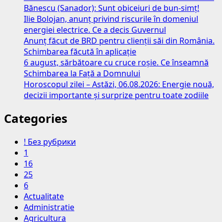
Bănescu (Sanador): Sunt obiceiuri de bun-simț!
Ilie Bolojan, anunț privind riscurile în domeniul
energiei electrice. Ce a decis Guvernul
Anunț făcut de BRD pentru clienții săi din România.
Schimbarea făcută în aplicație
6 august, sărbătoare cu cruce roșie. Ce înseamnă
Schimbarea la Față a Domnului
Horoscopul zilei – Astăzi, 06.08.2026: Energie nouă,
decizii importante și surprize pentru toate zodiile
Categories
! Без рубрики
1
16
25
6
Actualitate
Administratie
Agricultura