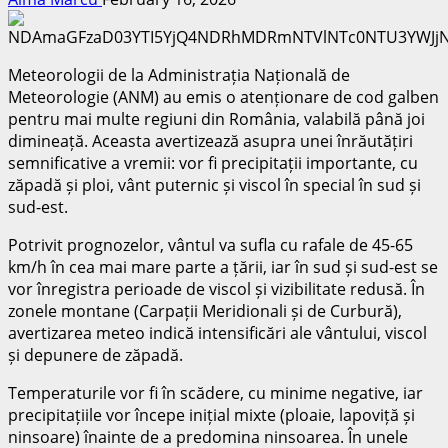
Meteorologii de la Administrația Națională de
Meteorologie (ANM) au emis o atenționare de cod galben
pentru mai multe regiuni din România, valabilă până joi
dimineață. Aceasta avertizează asupra unei înrăutățiri
semnificative a vremii: vor fi precipitații importante, cu
zăpadă și ploi, vânt puternic și viscol în special în sud și
sud-est.
Potrivit prognozelor, vântul va sufla cu rafale de 45-65
km/h în cea mai mare parte a țării, iar în sud și sud-est se
vor înregistra perioade de viscol și vizibilitate redusă. În
zonele montane (Carpații Meridionali și de Curbură),
avertizarea meteo indică intensificări ale vântului, viscol
și depunere de zăpadă.
Temperaturile vor fi în scădere, cu minime negative, iar
precipitațiile vor începe inițial mixte (ploaie, lapoviță și
ninsoare) înainte de a predomina ninsoarea. În unele