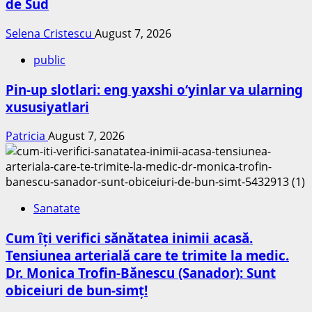
de Sud
Selena Cristescu
August 7, 2026
public
Pin-up slotlari: eng yaxshi o‘yinlar va ularning
xususiyatlari
Patricia
August 7, 2026
Sanatate
Cum îți verifici sănătatea inimii acasă.
Tensiunea arterială care te trimite la medic.
Dr. Monica Trofin-Bănescu (Sanador): Sunt
obiceiuri de bun-simț!