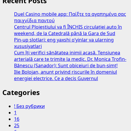
Recent Posts
Duel Casino mobile app: Παίξτε τα αγαπημένα σας
παιχνίδια παντού
Centrul Ploieștiului va fi ÎNCHIS circulației auto în
weekend, de la Catedrală până la Gara de Sud
Pin-up slotlari: eng yaxshi o‘yinlar va ularning
xususiyatlari
Cum îți verifici sănătatea inimii acasă. Tensiunea
arterială care te trimite la medic. Dr. Monica Trofin-
Bănescu (Sanador): Sunt obiceiuri de bun-simț!
Ilie Bolojan, anunț privind riscurile în domeniul
energiei electrice. Ce a decis Guvernul
Categories
! Без рубрики
1
16
25