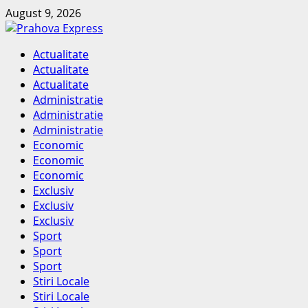
Skip
August 9, 2026
to
content
Primary
Actualitate
Menu
Actualitate
Actualitate
Administratie
Administratie
Administratie
Economic
Economic
Economic
Exclusiv
Exclusiv
Exclusiv
Sport
Sport
Sport
Stiri Locale
Stiri Locale