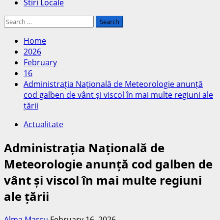
Stiri Locale
Search
for:
Home
2026
February
16
Administrația Națională de Meteorologie anunță
cod galben de vânt și viscol în mai multe regiuni ale
țării
Actualitate
Administrația Națională de
Meteorologie anunță cod galben de
vânt și viscol în mai multe regiuni
ale țării
Alma Marcu
February 16, 2026