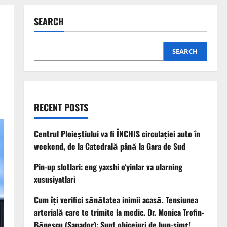
SEARCH
SEARCH
RECENT POSTS
Centrul Ploieștiului va fi ÎNCHIS circulației auto în
weekend, de la Catedrală până la Gara de Sud
Pin-up slotlari: eng yaxshi o‘yinlar va ularning
xususiyatlari
Cum îți verifici sănătatea inimii acasă. Tensiunea
arterială care te trimite la medic. Dr. Monica Trofin-
Bănescu (Sanador): Sunt obiceiuri de bun-simț!