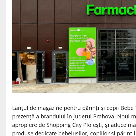
Lanțul de magazine pentru părinți și copii Bebe T
prezență a brandului în județul Prahova. Noul ma
apropiere de Shopping City Ploiești, și aduce ma
produse dedicate bebelușilor, copiilor și părințil