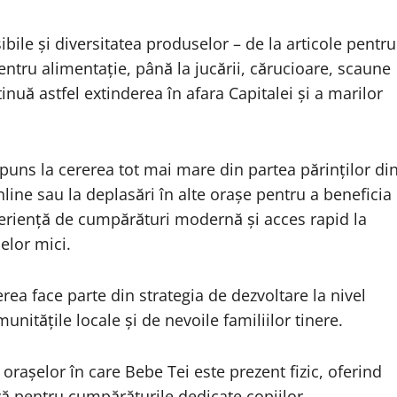
bile și diversitatea produselor – de la articole pentru
pentru alimentație, până la jucării, cărucioare, scaune
uă astfel extinderea în afara Capitalei și a marilor
puns la cererea tot mai mare din partea părinților di
ne sau la deplasări în alte orașe pentru a beneficia
periență de cumpărături modernă și acces rapid la
elor mici.
ea face parte din strategia de dezvoltare la nivel
nitățile locale și de nevoile familiilor tinere.
 orașelor în care Bebe Tei este prezent fizic, oferind
vă pentru cumpărăturile dedicate copiilor.