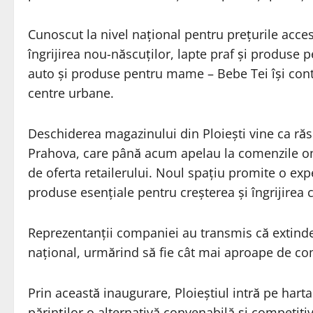
Cunoscut la nivel național pentru prețurile accesi
îngrijirea nou-născuților, lapte praf și produse 
auto și produse pentru mame – Bebe Tei își contin
centre urbane.
Deschiderea magazinului din Ploiești vine ca răs
Prahova, care până acum apelau la comenzile onli
de oferta retailerului. Noul spațiu promite o ex
produse esențiale pentru creșterea și îngrijirea c
Reprezentanții companiei au transmis că extinder
național, urmărind să fie cât mai aproape de comu
Prin această inaugurare, Ploieștiul intră pe harta
părinților o alternativă convenabilă și competiti