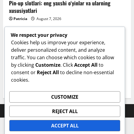
Pin-up slotlari: eng yaxshi o‘yinlar va ularning
xususiyatlari
Patricia
August 7, 2026
We respect your privacy
Cookies help us improve your experience,
deliver personalized content, and analyze
Sanatate
traffic. You can choose which cookies to allow
by clicking
Customize
. Click
Accept All
to
Cum îți verifici sănătatea inimii acasă. Tensiunea
consent or
Reject All
to decline non-essential
arterială care te trimite la medic. Dr. Monica Trofin-
cookies.
Bănescu (Sanador): Sunt obiceiuri de bun-simț!
User 8
August 6, 2026
CUSTOMIZE
Prahova Express © All rights reserved.
REJECT ALL
ACCEPT ALL