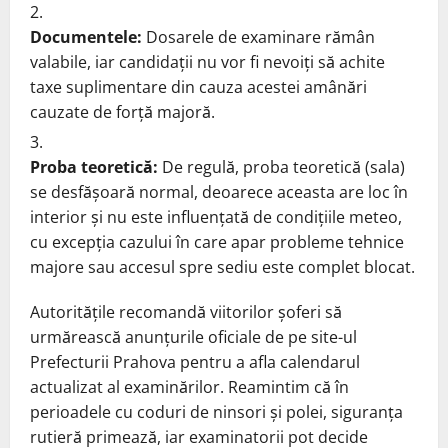
Documentele:
Dosarele de examinare rămân
valabile, iar candidații nu vor fi nevoiți să achite
taxe suplimentare din cauza acestei amânări
cauzate de forță majoră.
Proba teoretică:
De regulă, proba teoretică (sala)
se desfășoară normal, deoarece aceasta are loc în
interior și nu este influențată de condițiile meteo,
cu excepția cazului în care apar probleme tehnice
majore sau accesul spre sediu este complet blocat.
Autoritățile recomandă viitorilor șoferi să
urmărească anunțurile oficiale de pe site-ul
Prefecturii Prahova pentru a afla calendarul
actualizat al examinărilor. Reamintim că în
perioadele cu coduri de ninsori și polei, siguranța
rutieră primează, iar examinatorii pot decide