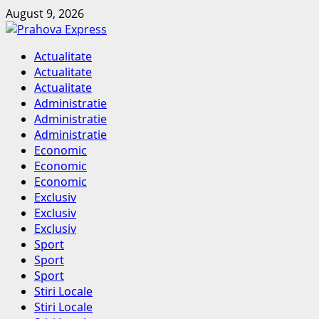
Skip
August 9, 2026
to
content
Primary
Actualitate
Menu
Actualitate
Actualitate
Administratie
Administratie
Administratie
Economic
Economic
Economic
Exclusiv
Exclusiv
Exclusiv
Sport
Sport
Sport
Stiri Locale
Stiri Locale