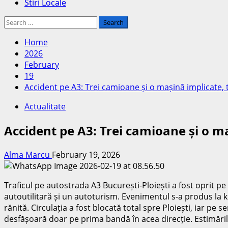
Stiri Locale
Search
for:
Home
2026
February
19
Accident pe A3: Trei camioane și o mașină implicate, tr
Actualitate
Accident pe A3: Trei camioane și o maș
Alma Marcu
February 19, 2026
Traficul pe autostrada A3 București-Ploiești a fost oprit pe
autoutilitară și un autoturism. Evenimentul s-a produs la kil
rănită. Circulația a fost blocată total spre Ploiești, iar pe
desfășoară doar pe prima bandă în acea direcție. Estimările