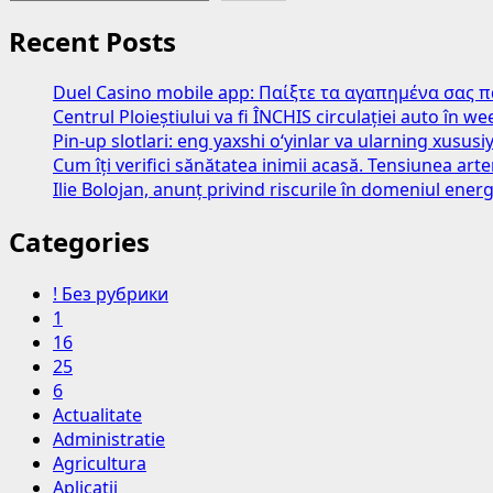
Recent Posts
Duel Casino mobile app: Παίξτε τα αγαπημένα σας 
Centrul Ploieștiului va fi ÎNCHIS circulației auto în 
Pin-up slotlari: eng yaxshi o‘yinlar va ularning xususiy
Cum îți verifici sănătatea inimii acasă. Tensiunea art
Ilie Bolojan, anunț privind riscurile în domeniul energ
Categories
! Без рубрики
1
16
25
6
Actualitate
Administratie
Agricultura
Aplicatii