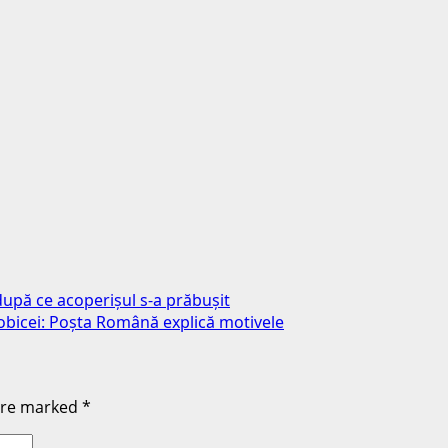
 după ce acoperișul s-a prăbușit
e obicei: Poșta Română explică motivele
 are marked
*