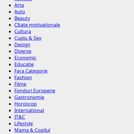
Arta
Auto
Beauty
CItate motivationale
Cultura
Cuplu & Sex
Design
Diverse
Economic
Educatie
Fara Categorie
Fashion
Filme
Fonduri Europene
Gastronomie
Horoscop
International
IT&C
Lifestyle
Mama & Copilul