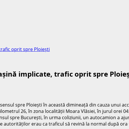
afic oprit spre Ploiești
ină implicate, trafic oprit spre Ploieș
 sensul spre Ploiești în această dimineață din cauza unui acc
ometrul 26, în zona localității Moara Vlăsiei, în jurul orei 0
 sensul spre București, în urma coliziunii, un autocamion a aj
 autorităților erau ca traficul să revină la normal după ora 