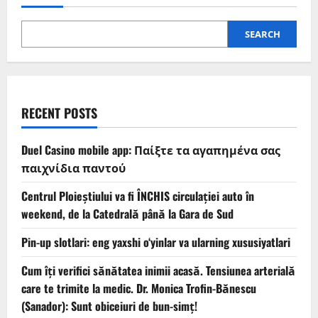
SEARCH
RECENT POSTS
Duel Casino mobile app: Παίξτε τα αγαπημένα σας
παιχνίδια παντού
Centrul Ploieștiului va fi ÎNCHIS circulației auto în
weekend, de la Catedrală până la Gara de Sud
Pin-up slotlari: eng yaxshi o‘yinlar va ularning xususiyatlari
Cum îți verifici sănătatea inimii acasă. Tensiunea arterială
care te trimite la medic. Dr. Monica Trofin-Bănescu
(Sanador): Sunt obiceiuri de bun-simț!