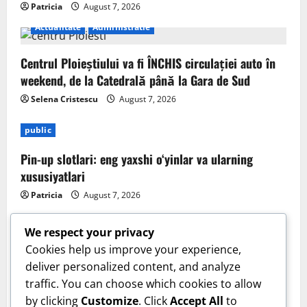
Patricia
August 7, 2026
Actualitate
Administratie
Centrul Ploieștiului va fi ÎNCHIS circulației auto în
weekend, de la Catedrală până la Gara de Sud
Selena Cristescu
August 7, 2026
public
Pin-up slotlari: eng yaxshi o‘yinlar va ularning
xususiyatlari
Patricia
August 7, 2026
We respect your privacy
Cookies help us improve your experience,
deliver personalized content, and analyze
Sanatate
traffic. You can choose which cookies to allow
by clicking
Customize
. Click
Accept All
to
Cum îți verifici sănătatea inimii acasă. Tensiunea