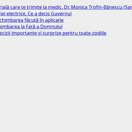
erială care te trimite la medic. Dr. Monica Trofin-Bănescu (S
iei electrice. Ce a decis Guvernul
chimbarea făcută în aplicație
chimbarea la Față a Domnului
ecizii importante și surprize pentru toate zodiile