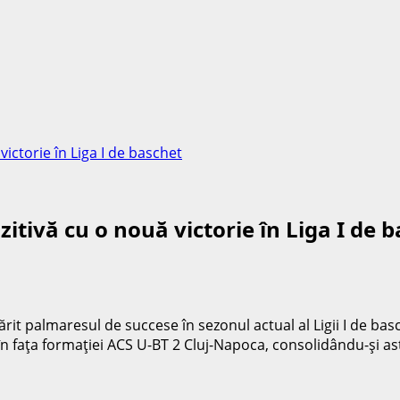
ictorie în Liga I de baschet
itivă cu o nouă victorie în Liga I de 
rit palmaresul de succese în sezonul actual al Ligii I de bas
 în faţa formaţiei ACS U-BT 2 Cluj-Napoca, consolidându-şi as