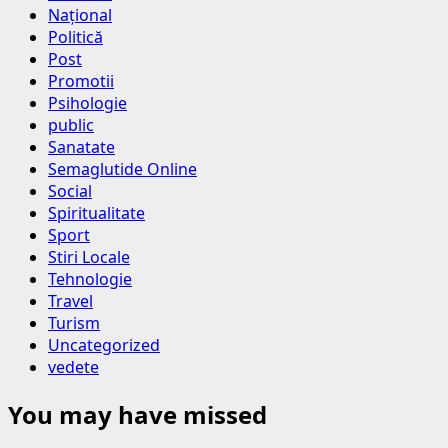
Național
Politică
Post
Promotii
Psihologie
public
Sanatate
Semaglutide Online
Social
Spiritualitate
Sport
Stiri Locale
Tehnologie
Travel
Turism
Uncategorized
vedete
You may have missed