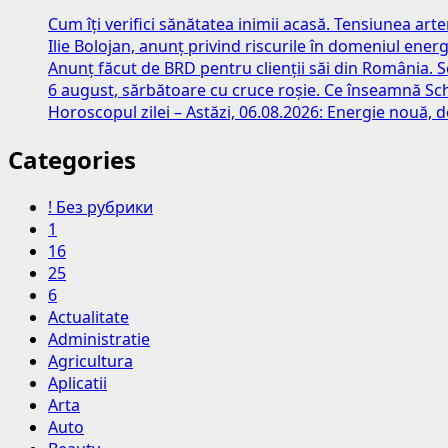
Cum îți verifici sănătatea inimii acasă. Tensiunea art
Ilie Bolojan, anunț privind riscurile în domeniul energ
Anunț făcut de BRD pentru clienții săi din România. S
6 august, sărbătoare cu cruce roșie. Ce înseamnă S
Horoscopul zilei – Astăzi, 06.08.2026: Energie nouă, d
Categories
! Без рубрики
1
16
25
6
Actualitate
Administratie
Agricultura
Aplicatii
Arta
Auto