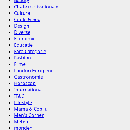
Beauty
CItate motivationale
Cultura
Cuplu & Sex
Design
Diverse
Economic
Educatie
Fara Categorie
Fashion
Filme
Fonduri Europene
Gastronomie
Horoscop
International
IT&C
Lifestyle
Mama & Copilul
Men's Corner
Meteo
monden