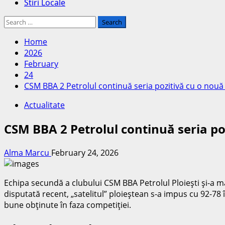
Stiri Locale
Search
for:
Home
2026
February
24
CSM BBA 2 Petrolul continuă seria pozitivă cu o nouă v
Actualitate
CSM BBA 2 Petrolul continuă seria poz
Alma Marcu
February 24, 2026
Echipa secundă a clubului CSM BBA Petrolul Ploieşti şi-a mă
disputată recent, „satelitul” ploieştean s-a impus cu 92-78
bune obţinute în faza competiţiei.