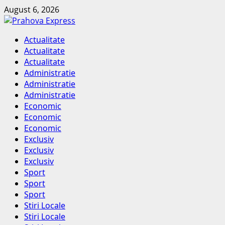
Skip
August 6, 2026
to
content
Primary
Actualitate
Menu
Actualitate
Actualitate
Administratie
Administratie
Administratie
Economic
Economic
Economic
Exclusiv
Exclusiv
Exclusiv
Sport
Sport
Sport
Stiri Locale
Stiri Locale