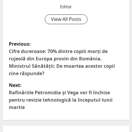
Editor
View All Posts
Previous:
Cifre dureroase: 70% dintre copiii morți de
rujeolă din Europa provin din România.
Ministrul Sănătății: De moartea acestor copii
cine răspunde?
Next:
Rafinăriile Petromidia și Vega vor fi închise
pentru revizie tehnologică la începutul lunii
martie