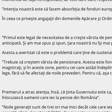
”Intenţia noastră este să facem absorbţia de fonduri europ
În ceea ce priveşte angajaţii din domeniile Apărare şi Ord
”Primul este legat de necesitatea de a creşte vârsta de pe
anticipată. Şi am mai spus şi spun, ţara noastră nu îşi mai 
Acesta a avertizat că este o problemă care ţine de sustenab
”Trebuie să creştem vârsta de pensionare. Acesta este fond
magistraţi, şi în aceste zone, pentru cei care astăzi îndep
lege, fără să fie afectaţi de noile prevederi. Pentru că, aşa
Premierul a atras atenţia, însă, că ţinta Guvernului este ca
înlocuiască oamenii care ies la pensie din România”.
”Noile generaţii sunt de trei ori mai mici decât cele care ie