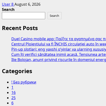
User 8
August 6, 2026
Search
Search
Recent Posts
Duel Casino mobile app: Παίξτε τα αγαπημένα σας 
Centrul Ploieștiului va fi ÎNCHIS circulației auto în 
Pin-up slotlari: eng yaxshi o‘yinlar va ularning xususiy
Cum îți verifici sănătatea inimii acasă. Tensiunea art
Ilie Bolojan, anunț privind riscurile în domeniul energ
Categories
! Без рубрики
1
16
25
6