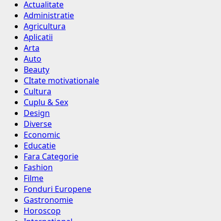
Actualitate
Administratie
Agricultura
Aplicatii
Arta
Auto
Beauty
CItate motivationale
Cultura
Cuplu & Sex
Design
Diverse
Economic
Educatie
Fara Categorie
Fashion
Filme
Fonduri Europene
Gastronomie
Horoscop