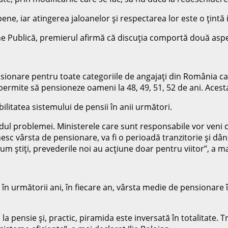
ene, iar atingerea jaloanelor şi respectarea lor este o ţint
ine Publică, premierul afirmă că discuţia comportă două asp
nsionare pentru toate categoriile de angajaţi din România ca
permite să pensioneze oameni la 48, 49, 51, 52 de ani. Acesta
ilitatea sistemului de pensii în anii următori.
ul problemei. Ministerele care sunt responsabile vor veni cu
linesc vârsta de pensionare, va fi o perioadă tranzitorie şi 
 cum ştiţi, prevederile noi au acţiune doar pentru viitor”, a m
, în următorii ani, în fiecare an, vârsta medie de pensionare
s la pensie şi, practic, piramida este inversată în totalitate