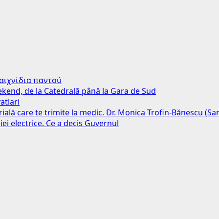
παιχνίδια παντού
weekend, de la Catedrală până la Gara de Sud
atlari
erială care te trimite la medic. Dr. Monica Trofin-Bănescu (S
iei electrice. Ce a decis Guvernul