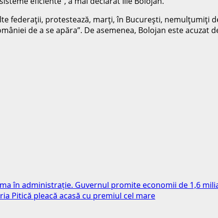
 sisteme eficiente”, a mai declarat Ilie Bolojan.
multe federaţii, protestează, marţi, în Bucureşti, nemulţumiţi
României de a se apăra”. De asemenea, Bolojan este acuzat d
rma în administrație. Guvernul promite economii de 1,6 milia
ria Pitică pleacă acasă cu premiul cel mare