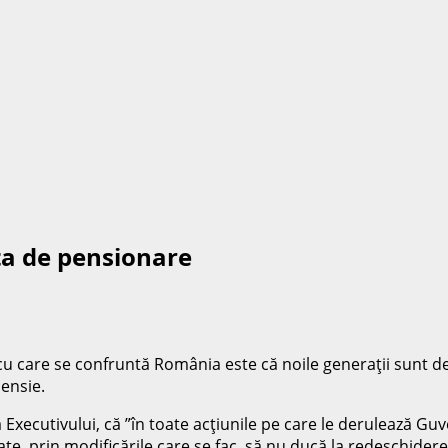
sta de pensionare
u care se confruntă România este că noile generaţii sunt de tr
pensie.
 Executivului, că ”în toate acţiunile pe care le derulează Gu
te, prin modificările care se fac, să nu ducă la redeschidere