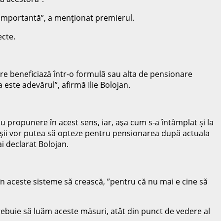
ă importantă”, a menţionat premierul.
ecte.
re beneficiază într-o formulă sau alta de pensionare
 este adevărul”, afirmă Ilie Bolojan.
 propunere în acest sens, iar, aşa cum s-a întâmplat şi la
dânşii vor putea să opteze pentru pensionarea după actuala
ai declarat Bolojan.
 în aceste sisteme să crească, ”pentru că nu mai e cine să
. Trebuie să luăm aceste măsuri, atât din punct de vedere al