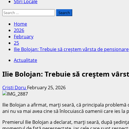
Stiri Locale
Home
2026
February
25
Ilie Bolojan: Trebuie să creştem vârsta de pensionare
Actualitate
Ilie Bolojan: Trebuie să creştem vâr
Cristi Doru
February 25, 2026
Ilie Bolojan a afirmat, marţi seară, că principala problemă c
ani nu va mai avea cine să înlocuiască oamenii care ies la 
Premierul Ilie Bolojan a declarat, marţi seară, după şedinţa
momentul de faţă nerespectate, iar cele care sunt respecta