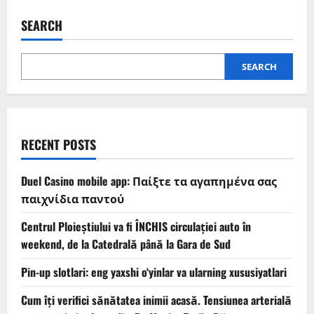
SEARCH
SEARCH
RECENT POSTS
Duel Casino mobile app: Παίξτε τα αγαπημένα σας
παιχνίδια παντού
Centrul Ploieștiului va fi ÎNCHIS circulației auto în
weekend, de la Catedrală până la Gara de Sud
Pin-up slotlari: eng yaxshi o‘yinlar va ularning xususiyatlari
Cum îți verifici sănătatea inimii acasă. Tensiunea arterială