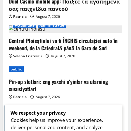
Duel Casino mobile app: Παίξτε τα αγαπημένα
σας παιχνίδια παντού
Patricia
August 7, 2026
Actualitate
Administratie
Centrul Ploieștiului va fi ÎNCHIS circulației auto în
weekend, de la Catedrală până la Gara de Sud
Selena Cristescu
August 7, 2026
public
Pin-up slotlari: eng yaxshi o‘yinlar va ularning
xususiyatlari
Patricia
August 7, 2026
We respect your privacy
Cookies help us improve your experience,
deliver personalized content, and analyze
Sanatate