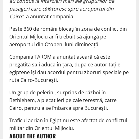
au condus la întârzieri mari ale grupurilor de
pasageri care călătoresc spre aeroportul din
Cairo”,
a anunțat compania.
Peste 360 de români blocați în zona de conflict din
Orientul Mijlociu ar fi trebuit să ajungă pe
aeroportul din Otopeni luni dimineață.
Compania TAROM a anunțat aseară că este
pregătită să-i aducă în țară, după ce autoritățile
egiptene își dau acordul pentru zboruri speciale pe
ruta Cairo-București.
Un grup de pelerini, surprins de război în
Bethlehem, a plecat ieri pe cale terestră, către
Cairo, pentru a se îmbarca spre București.
Traficul aerian în Egipt nu este afectat de conflictul
militar din Orientul Mijlociu.
ABOUT THE AUTHOR