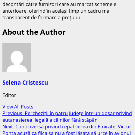
decontări către furnizori care au marcat schemele
anterioare, oferind în același timp un cadru mai
transparent de formare a prețului.
About the Author
Selena Cristescu
Editor
View All Posts
Post
Previous:
Percheziții în patru județe într-un dosar privind
eutanasierea ilegală a câinilor fără stăpân
navigation
Next:
Controversă privind repatrierea din Emirate: Victor
Ponta acuză că fiica sa nu a fost lăsată să urce în avionul