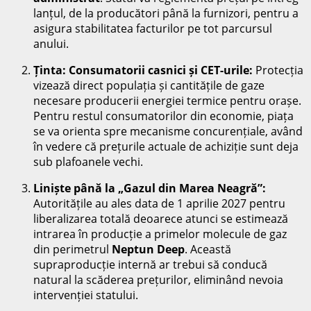
lanțul, de la producători până la furnizori, pentru a
asigura stabilitatea facturilor pe tot parcursul
anului.
Ținta: Consumatorii casnici și CET-urile:
Protecția
vizează direct populația și cantitățile de gaze
necesare producerii energiei termice pentru orașe.
Pentru restul consumatorilor din economie, piața
se va orienta spre mecanisme concurențiale, având
în vedere că prețurile actuale de achiziție sunt deja
sub plafoanele vechi.
Liniște până la „Gazul din Marea Neagră”:
Autoritățile au ales data de 1 aprilie 2027 pentru
liberalizarea totală deoarece atunci se estimează
intrarea în producție a primelor molecule de gaz
din perimetrul
Neptun Deep
. Această
supraproducție internă ar trebui să conducă
natural la scăderea prețurilor, eliminând nevoia
intervenției statului.