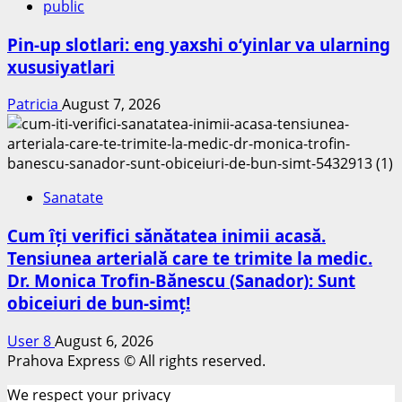
public
Pin-up slotlari: eng yaxshi o‘yinlar va ularning
xususiyatlari
Patricia
August 7, 2026
Sanatate
Cum îți verifici sănătatea inimii acasă.
Tensiunea arterială care te trimite la medic.
Dr. Monica Trofin-Bănescu (Sanador): Sunt
obiceiuri de bun-simț!
User 8
August 6, 2026
Prahova Express © All rights reserved.
We respect your privacy