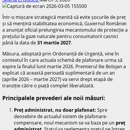
Într-o mișcare strategică menită să evite șocurile de preț
și să mențină stabilitatea economică, Guvernul României
a anunțat oficial prelungirea mecanismului de protecție a
prețului la gaze naturale pentru consumatorii casnici
până la data de
31 martie 2027
.
Măsura, adoptată prin Ordonanță de Urgență, vine în
contextul în care actuala schemă de plafonare urma să
expire la finalul lunii martie 2026. Premierul Ilie Bolojan a
explicat că această perioadă suplimentară de un an
(aprilie 2026 – martie 2027) va servi drept etapă de
tranziție către o piață complet liberalizată.
Principalele prevederi ale noii măsuri:
Preț administrat, nu doar plafonat:
Spre
deosebire de actualul sistem de plafonare-
compensare, noul mecanism se va baza pe un
preț
administrat
. Statul va reglementa prețul pe întreg