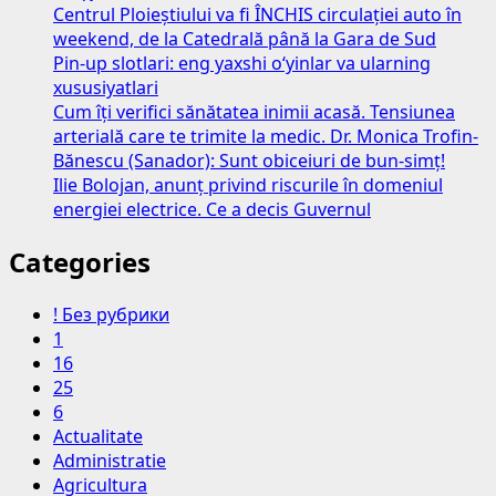
Centrul Ploieștiului va fi ÎNCHIS circulației auto în
weekend, de la Catedrală până la Gara de Sud
Pin-up slotlari: eng yaxshi o‘yinlar va ularning
xususiyatlari
Cum îți verifici sănătatea inimii acasă. Tensiunea
arterială care te trimite la medic. Dr. Monica Trofin-
Bănescu (Sanador): Sunt obiceiuri de bun-simț!
Ilie Bolojan, anunț privind riscurile în domeniul
energiei electrice. Ce a decis Guvernul
Categories
! Без рубрики
1
16
25
6
Actualitate
Administratie
Agricultura