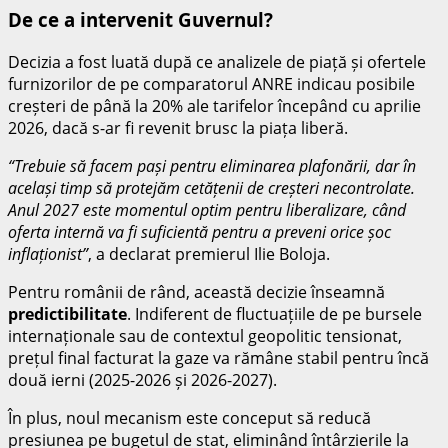
De ce a intervenit Guvernul?
Decizia a fost luată după ce analizele de piață și ofertele
furnizorilor de pe comparatorul ANRE indicau posibile
creșteri de până la 20% ale tarifelor începând cu aprilie
2026, dacă s-ar fi revenit brusc la piața liberă.
“Trebuie să facem pași pentru eliminarea plafonării, dar în
același timp să protejăm cetățenii de creșteri necontrolate.
Anul 2027 este momentul optim pentru liberalizare, când
oferta internă va fi suficientă pentru a preveni orice șoc
inflaționist”
, a declarat premierul Ilie Boloja.
Pentru românii de rând, această decizie înseamnă
predictibilitate
. Indiferent de fluctuațiile de pe bursele
internaționale sau de contextul geopolitic tensionat,
prețul final facturat la gaze va rămâne stabil pentru încă
două ierni (2025-2026 și 2026-2027).
În plus, noul mecanism este conceput să reducă
presiunea pe bugetul de stat, eliminând întârzierile la