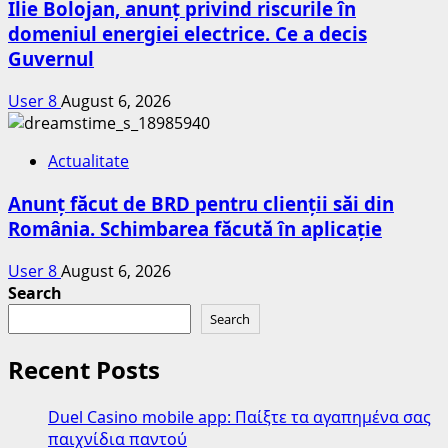
Ilie Bolojan, anunț privind riscurile în
domeniul energiei electrice. Ce a decis
Guvernul
User 8
August 6, 2026
Actualitate
Anunț făcut de BRD pentru clienții săi din
România. Schimbarea făcută în aplicație
User 8
August 6, 2026
Search
Search
Recent Posts
Duel Casino mobile app: Παίξτε τα αγαπημένα σας
παιχνίδια παντού