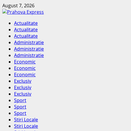
Skip
August 7, 2026
to
content
Primary
Actualitate
Menu
Actualitate
Actualitate
Administratie
Administratie
Administratie
Economic
Economic
Economic
Exclusiv
Exclusiv
Exclusiv
Sport
Sport
Sport
Stiri Locale
Stiri Locale