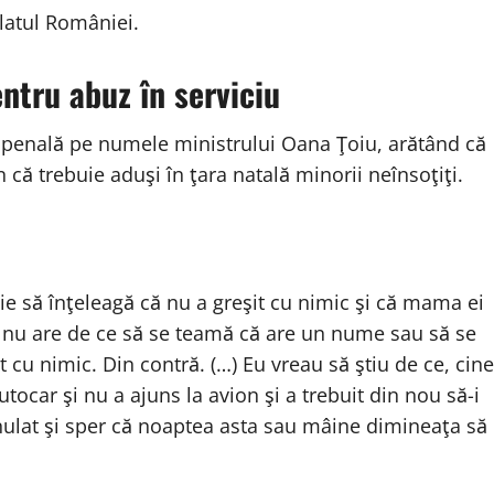
ulatul României.
tru abuz în serviciu
penală pe numele ministrului Oana Ţoiu, arătând că
n că trebuie aduşi în ţara natală minorii neînsoţiţi.
ie să înţeleagă că nu a greşit cu nimic şi că mama ei
că nu are de ce să se teamă că are un nume sau să se
 cu nimic. Din contră. (…) Eu vreau să ştiu de ce, cine
tocar şi nu a ajuns la avion şi a trebuit din nou să-i
anulat şi sper că noaptea asta sau mâine dimineaţa să