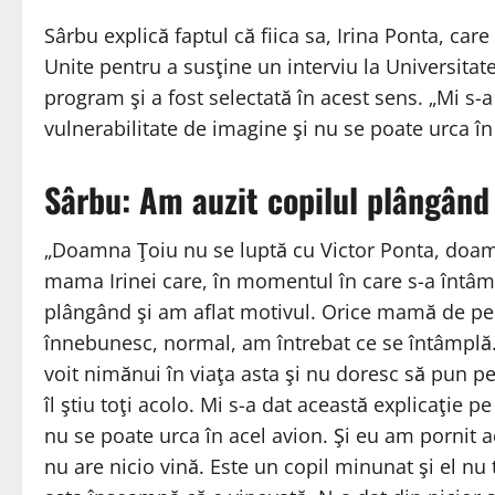
Sârbu explică faptul că fiica sa, Irina Ponta, car
Unite pentru a susţine un interviu la Universitat
program şi a fost selectată în acest sens. „Mi s-
vulnerabilitate de imagine şi nu se poate urca în
Sârbu: Am auzit copilul plângând 
„Doamna Ţoiu nu se luptă cu Victor Ponta, doam
mama Irinei care, în momentul în care s-a întâmp
plângând şi am aflat motivul. Orice mamă de pe p
înnebunesc, normal, am întrebat ce se întâmplă. 
voit nimănui în viaţa asta şi nu doresc să pun pe
îl ştiu toţi acolo. Mi s-a dat această explicaţie 
nu se poate urca în acel avion. Şi eu am pornit 
nu are nicio vină. Este un copil minunat şi el n