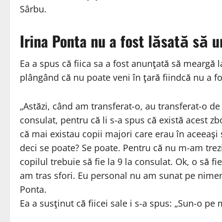
Sârbu.
Irina Ponta nu a fost lăsată să u
Ea a spus că fiica sa a fost anunţată să meargă 
plângând că nu poate veni în ţară fiindcă nu a fo
„Astăzi, când am transferat-o, au transferat-o de 
consulat, pentru că li s-a spus că există acest zbo
că mai existau copii majori care erau în aceeaşi si
deci se poate? Se poate. Pentru că nu m-am trezit
copilul trebuie să fie la 9 la consulat. Ok, o să f
am tras sfori. Eu personal nu am sunat pe nimeni 
Ponta.
Ea a susţinut că fiicei sale i s-a spus: „Sun-o pe