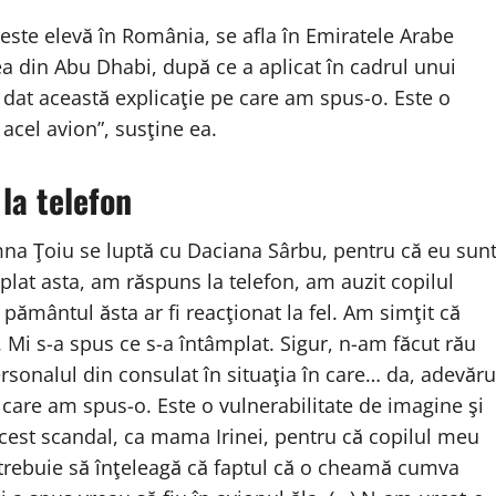
e este elevă în România, se afla în Emiratele Arabe
ea din Abu Dhabi, după ce a aplicat în cadrul unui
a dat această explicaţie pe care am spus-o. Este o
 acel avion”, susţine ea.
la telefon
na Ţoiu se luptă cu Daciana Sârbu, pentru că eu sun
lat asta, am răspuns la telefon, am auzit copilul
ământul ăsta ar fi reacţionat la fel. Am simţit că
Mi s-a spus ce s-a întâmplat. Sigur, n-am făcut rău
rsonalul din consulat în situaţia în care… da, adevăru
pe care am spus-o. Este o vulnerabilitate de imagine şi
acest scandal, ca mama Irinei, pentru că copilul meu
u trebuie să înţeleagă că faptul că o cheamă cumva