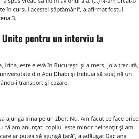
i a spus vreau să fiu în avionul ăla. (…) N-am urcat-o
te în cursul acestei săptămâni”, a afirmat fostul
tena 3.
e Unite pentru un interviu la
a, Irina, este elevă în Bucureşti şi a mers, joia trecută,
 universitate din Abu Dhabi şi trebuia să susţină un
rându-i transport şi cazare.
ă ajungă Irina pe un zbor. Nu. Am făcut ce face orice
ru că am anunţat: copilul este minor neînsoţit şi am
 care ar putea să ajungă ţară”, a adăugat Daciana