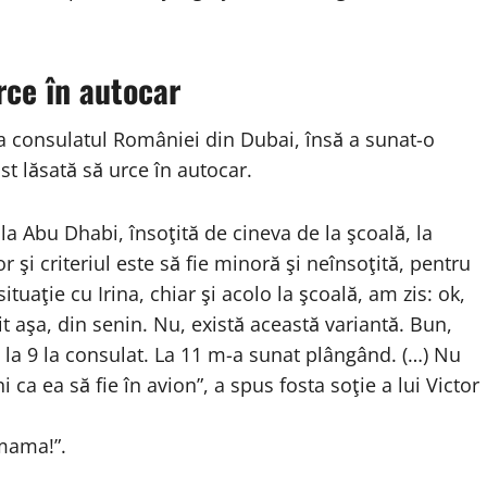
rce în autocar
la consulatul României din Dubai, însă a sunat-o
st lăsată să urce în autocar.
la Abu Dhabi, însoţită de cineva de la şcoală, la
r şi criteriul este să fie minoră şi neînsoţită, pentru
tuaţie cu Irina, chiar şi acolo la şcoală, am zis: ok,
 aşa, din senin. Nu, există această variantă. Bun,
ie la 9 la consulat. La 11 m-a sunat plângând. (…) Nu
ca ea să fie în avion”, a spus fosta soţie a lui Victor
 mama!”.