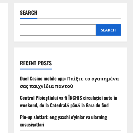
SEARCH
SEARCH
RECENT POSTS
Duel Casino mobile app: Παίξτε τα αγαπημένα
σας παιχνίδια παντού
Centrul Ploieștiului va fi ÎNCHIS circulației auto în
weekend, de la Catedrală până la Gara de Sud
Pin-up slotlari: eng yaxshi o‘yinlar va ularning
xususiyatlari