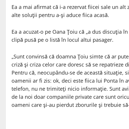
Ea a mai afirmat că i-a rezervat fiicei sale un alt
alte soluţii pentru a-şi aduce fiica acasă.
Ea a acuzat-o pe Oana Ţoiu că „a dus discuţia în z
clipă pusă pe o listă în locul altui pasager.
„Sunt convinsă că doamna Ţoiu simte că ar pute
criză şi criza celor care doresc să se repatrieze 
Pentru că, neocupându-se de această situaţie, si
oamenii ar fi zis: ok, deci este fiica lui Ponta î
telefon, nu ne trimiteţi nicio informaţie. Sunt avi
de la noi doar companiile private care sunt ori
oameni care şi-au pierdut zborurile şi trebuie s