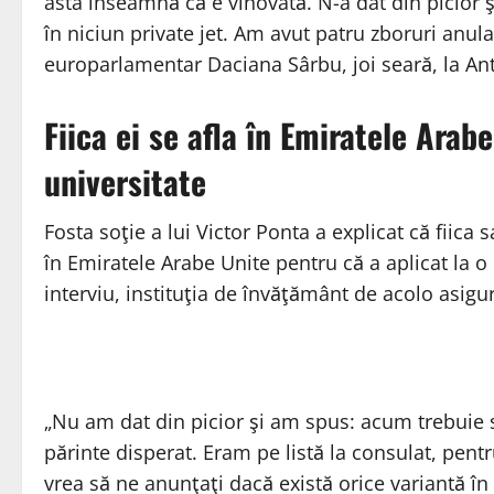
asta înseamnă că e vinovată. N-a dat din picior ş
în niciun private jet. Am avut patru zboruri anula
europarlamentar Daciana Sârbu, joi seară, la An
Fiica ei se afla în Emiratele Arab
universitate
Fosta soţie a lui Victor Ponta a explicat că fiica s
în Emiratele Arabe Unite pentru că a aplicat la o
interviu, instituţia de învăţământ de acolo asigu
„Nu am dat din picior şi am spus: acum trebuie s
părinte disperat. Eram pe listă la consulat, pent
vrea să ne anunţaţi dacă există orice variantă în