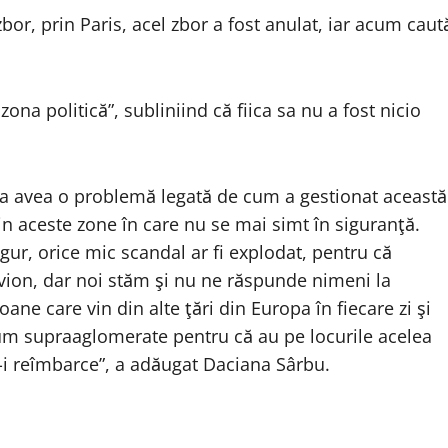
 zbor, prin Paris, acel zbor a fost anulat, iar acum caut
ona politică”, subliniind că fiica sa nu a fost nicio
a avea o problemă legată de cum a gestionat această
din aceste zone în care nu se mai simt în siguranţă.
gur, orice mic scandal ar fi explodat, pentru că
n avion, dar noi stăm şi nu ne răspunde nimeni la
oane care vin din alte ţări din Europa în fiecare zi şi
cum supraaglomerate pentru că au pe locurile acelea
ă-i reîmbarce”, a adăugat Daciana Sârbu.