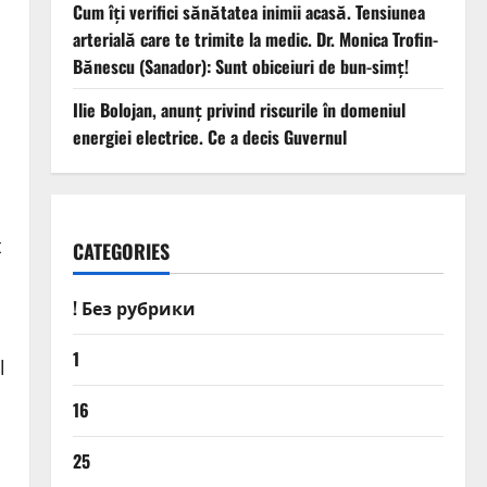
Cum îți verifici sănătatea inimii acasă. Tensiunea
arterială care te trimite la medic. Dr. Monica Trofin-
Bănescu (Sanador): Sunt obiceiuri de bun-simț!
Ilie Bolojan, anunț privind riscurile în domeniul
energiei electrice. Ce a decis Guvernul
t
CATEGORIES
! Без рубрики
1
l
16
25