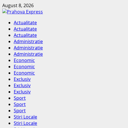
Skip
August 8, 2026
to
content
Primary
Actualitate
Menu
Actualitate
Actualitate
Administratie
Administratie
Administratie
Economic
Economic
Economic
Exclusiv
Exclusiv
Exclusiv
Sport
Sport
Sport
Stiri Locale
Stiri Locale