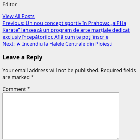
Editor
View All Posts
Post
Previous:
Un nou concept sportiv în Prahova: „alPHa
Karate” lansează un program de arte marțiale dedicat
navigation
exclusiv începătorilor. Află cum te poți înscrie
Next:
🔥 Incendiu la Halele Centrale din Ploiești
Leave a Reply
Your email address will not be published.
Required fields
are marked
*
Comment
*