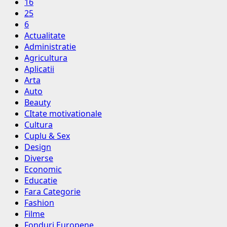
16
25
6
Actualitate
Administratie
Agricultura
Aplicatii
Arta
Auto
Beauty
CItate motivationale
Cultura
Cuplu & Sex
Design
Diverse
Economic
Educatie
Fara Categorie
Fashion
Filme
Fonduri Europene