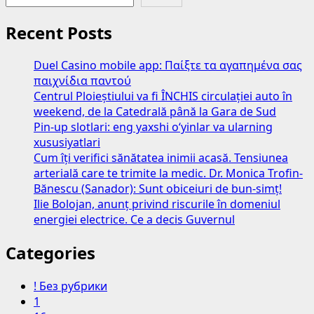
Recent Posts
Duel Casino mobile app: Παίξτε τα αγαπημένα σας
παιχνίδια παντού
Centrul Ploieștiului va fi ÎNCHIS circulației auto în
weekend, de la Catedrală până la Gara de Sud
Pin-up slotlari: eng yaxshi o‘yinlar va ularning
xususiyatlari
Cum îți verifici sănătatea inimii acasă. Tensiunea
arterială care te trimite la medic. Dr. Monica Trofin-
Bănescu (Sanador): Sunt obiceiuri de bun-simț!
Ilie Bolojan, anunț privind riscurile în domeniul
energiei electrice. Ce a decis Guvernul
Categories
! Без рубрики
1