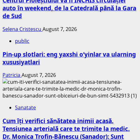
Centrul Ploieștiului va fi ÎNCHIS circulației
auto în weekend, de la Catedrală până la Gara
de Sud
Selena Cristescu
August 7, 2026
public
Pin-up slotlari: eng yaxshi o‘yinlar va ularning
xususiyatlari
Patricia
August 7, 2026
Sanatate
Cum îți verifici sănătatea inimii acasă.
Tensiunea arterială care te trimite la medic.
Dr. Monica Trofin-Bănescu (Sanador): Sunt