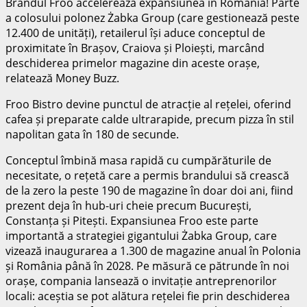
Brandul Froo accelerează expansiunea în România! Parte
a colosului polonez Żabka Group (care gestionează peste
12.400 de unități), retailerul își aduce conceptul de
proximitate în Brașov, Craiova și Ploiești, marcând
deschiderea primelor magazine din aceste orașe,
relatează Money Buzz.
Froo Bistro devine punctul de atracție al rețelei, oferind
cafea și preparate calde ultrarapide, precum pizza în stil
napolitan gata în 180 de secunde.
Conceptul îmbină masa rapidă cu cumpărăturile de
necesitate, o rețetă care a permis brandului să crească
de la zero la peste 190 de magazine în doar doi ani, fiind
prezent deja în hub-uri cheie precum București,
Constanța și Pitești. Expansiunea Froo este parte
importantă a strategiei gigantului Żabka Group, care
vizează inaugurarea a 1.300 de magazine anual în Polonia
și România până în 2028. Pe măsură ce pătrunde în noi
orașe, compania lansează o invitație antreprenorilor
locali: aceștia se pot alătura rețelei fie prin deschiderea