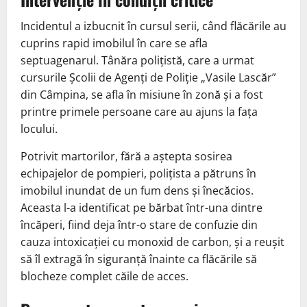
Incidentul a izbucnit în cursul serii, când flăcările au
cuprins rapid imobilul în care se afla
septuagenarul. Tânăra polițistă, care a urmat
cursurile Școlii de Agenți de Poliție „Vasile Lascăr”
din Câmpina, se afla în misiune în zonă și a fost
printre primele persoane care au ajuns la fața
locului.
Potrivit martorilor, fără a aștepta sosirea
echipajelor de pompieri, polițista a pătruns în
imobilul inundat de un fum dens și înecăcios.
Aceasta l-a identificat pe bărbat într-una dintre
încăperi, fiind deja într-o stare de confuzie din
cauza intoxicației cu monoxid de carbon, și a reușit
să îl extragă în siguranță înainte ca flăcările să
blocheze complet căile de acces.