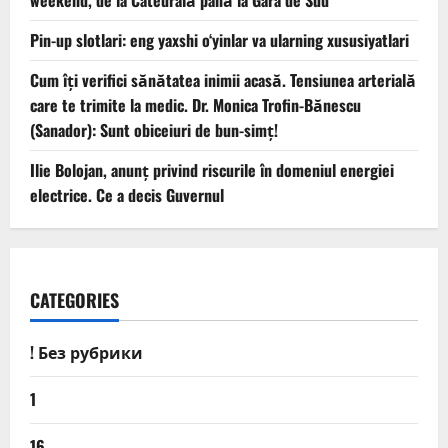
weekend, de la Catedrală până la Gara de Sud
Pin-up slotlari: eng yaxshi o‘yinlar va ularning xususiyatlari
Cum îți verifici sănătatea inimii acasă. Tensiunea arterială
care te trimite la medic. Dr. Monica Trofin-Bănescu
(Sanador): Sunt obiceiuri de bun-simț!
Ilie Bolojan, anunț privind riscurile în domeniul energiei
electrice. Ce a decis Guvernul
CATEGORIES
! Без рубрики
1
16