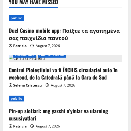
YOU MAY HAVE MISSED
public
Duel Casino mobile app: Παίξτε τα αγαπημένα
σας παιχνίδια παντού
Patricia
August 7, 2026
Actualitate
Administratie
Centrul Ploieștiului va fi ÎNCHIS circulației auto în
weekend, de la Catedrală până la Gara de Sud
Selena Cristescu
August 7, 2026
public
Pin-up slotlari: eng yaxshi o‘yinlar va ularning
xususiyatlari
Patricia
August 7, 2026