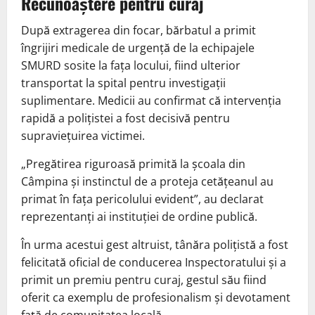
Recunoaștere pentru curaj
După extragerea din focar, bărbatul a primit
îngrijiri medicale de urgență de la echipajele
SMURD sosite la fața locului, fiind ulterior
transportat la spital pentru investigații
suplimentare. Medicii au confirmat că intervenția
rapidă a polițistei a fost decisivă pentru
supraviețuirea victimei.
„Pregătirea riguroasă primită la școala din
Câmpina și instinctul de a proteja cetățeanul au
primat în fața pericolului evident”, au declarat
reprezentanți ai instituției de ordine publică.
În urma acestui gest altruist, tânăra polițistă a fost
felicitată oficial de conducerea Inspectoratului și a
primit un premiu pentru curaj, gestul său fiind
oferit ca exemplu de profesionalism și devotament