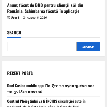
Anunț făcut de BRD pentru clienții săi din
România. Schimbarea făcută în aplicație
User 8
August 6, 2026
SEARCH
SEARCH
RECENT POSTS
Duel Casino mobile app: Παίξτε τα αγαπημένα σας
παιχνίδια παντού
Centrul Ploieștiului va fi ÎNCHIS circulației auto în