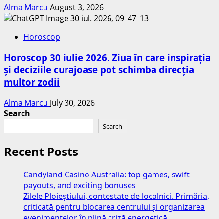
Alma Marcu
August 3, 2026
Horoscop
Horoscop 30 iulie 2026. Ziua în care inspirația
și deciziile curajoase pot schimba direcția
multor zodii
Alma Marcu
July 30, 2026
Search
Search
Recent Posts
Candyland Casino Australia: top games, swift
payouts, and exciting bonuses
Zilele Ploieștiului, contestate de localnici. Primăria,
criticată pentru blocarea centrului și organizarea
evenimentelor în plină criză energetică