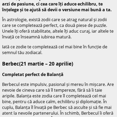
arzi de pasiune, ci cea care îți aduce echilibru, te
înțelege și te ajută să devii o versiune mai bună a ta.
În astrologie, există zodii care se atrag natural și zodii
care se completează perfect, ca două piese de puzzle.
Unele îți oferă stabilitate, altele îți aduc curaj, iar altele te
învață ce înseamnă iubirea matură.
Iată ce zodie te completează cel mai bine în funcție de
semnul tău zodiacal.
Berbec(21 martie – 20 aprilie)
Completat perfect de Balanță
Berbecul este impulsiv, pasional și mereu în mișcare. Are
nevoie de cineva care să îl tempereze, fără să îi taie
aripile. Balanța este zodia care îl completează cel mai
bine, pentru că aduce calm, echilibru și diplomație. În
cuplu, Balanța îl învață pe Berbec să asculte și să fie mai
atent la nevoile partenerului. În schimb, Berbecul îi oferă