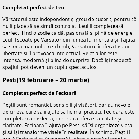
Completat perfect de Leu
Vărsătorul este independent și greu de cucerit, pentru că
nu îi place să se simtă controlat. Leul îl completează
perfect, fiind o zodie caldă, pasională și plină de energie.
Leul îl scoate pe Vărsător din lumea lui mentală și îl ajută
să simtă mai mult. În schimb, Vărsătorul îi oferă Leului
libertate și îl provoacă intelectual. Relația lor este
intensă, modernă și plină de surprize. Dacă își respectă
spațiul, pot deveni un cuplu spectaculos.
Pești(19 februarie – 20 martie)
Completat perfect de Fecioară
Peștii sunt romantici, sensibili și visători, dar au nevoie
de cineva care să îi ajute să fie mai practici. Fecioara este
completarea perfectă, pentru că oferă stabilitate și
claritate. Fecioara îi ajută pe Pești să își organizeze viața
și să își transforme visele în realitate. În schimb, Peștii îi