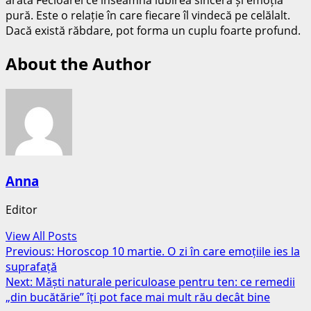
arată Fecioarei ce înseamnă iubirea sinceră și emoția
pură. Este o relație în care fiecare îl vindecă pe celălalt.
Dacă există răbdare, pot forma un cuplu foarte profund.
About the Author
Anna
Editor
View All Posts
Post
Previous:
Horoscop 10 martie. O zi în care emoțiile ies la
suprafață
navigation
Next:
Măști naturale periculoase pentru ten: ce remedii
„din bucătărie” îți pot face mai mult rău decât bine