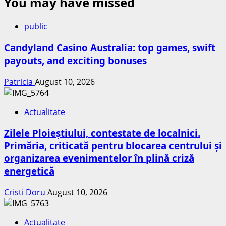
You may have missed
public
Candyland Casino Australia: top games, swift
payouts, and exciting bonuses
Patricia
August 10, 2026
Actualitate
Zilele Ploieștiului, contestate de localnici.
Primăria, criticată pentru blocarea centrului și
organizarea evenimentelor în plină criză
energetică
Cristi Doru
August 10, 2026
Actualitate