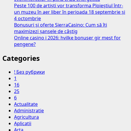
Peste 100 de artiști vor transforma Ploieștiul într-
un muzeu în aer liber în perioada 18 septembrie și
4 octombrie
Bonusuri și oferte SierraCasino: Cum să îți
maximizezi șansele de câștig
Online casino i 2026: hvilke bonuser gir mest for
pengene?
Categories
! Без рубрики
1
16
25
6
Actualitate
Administratie
Agricultura
Aplicatii
Arta