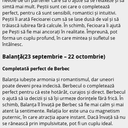
nevoie de un partener care să o ajute să se relaxeze și să
simtă mai mult. Peștii sunt cei care o completează
perfect, pentru că sunt sensibili, romantici și intuitivi.
Peștii îi arată Fecioarei cum să se lase dusă de val și să
trăiască iubirea fără calcule. În schimb, Fecioara îi ajută
pe Pești să fie mai ancorați în realitate. Împreună, pot
forma un cuplu profund, în care mintea și sufletul se
întâlnesc.
Balanţă(23 septembrie – 22 octombrie)
Completată perfect de Berbec
Balanța iubește armonia și romantismul, dar uneori
poate deveni prea indecisă. Berbecul o completează
perfect pentru că este hotărât, curajos și direct. Berbecul
o ajută să ia decizii și să își urmeze dorințele fără frică. În
schimb, Balanța îl învață pe Berbec să fie mai calm și mai
atent la sentimente. Relația lor este una cu magnetism
puternic, în care atracția apare instant. Dacă învață să nu
se rănească prin impulsivitate, pot fi un cuplu ideal.