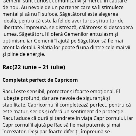
Gemenii sunt curioși, comunicativi și mereu în căutare
de nou. Au nevoie de un partener care să îi stimuleze
mental și să nu îi sufoce. Săgetătorul este alegerea
ideală, pentru că este la fel de aventuros și iubitor de
libertate. Împreună, se distrează, călătoresc și descoperă
lumea. Săgetătorul îi oferă Gemenilor entuziasm și
optimism, iar Gemenii îl ajută pe Săgetător să fie mai
atent la detalii. Relația lor poate fi una dintre cele mai vii
și pline de energie.
Rac(22 iunie – 21 iulie)
Completat perfect de Capricorn
Racul este sensibil, protector și foarte emoțional. El
iubește profund, dar are nevoie de siguranță și
stabilitate. Capricornul îl completează perfect, pentru că
este matur, serios și oferă un sentiment de protecție.
Racul aduce căldură și tandrețe în viața Capricornului, iar
Capricornul îl ajută pe Rac să fie mai puternic și mai
încrezător. Deși par foarte diferiți, împreună se