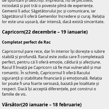
de spontani și deschiși. Împreună, nu se plictisesc
niciodată și pot trăi o poveste plină de experiențe.
Gemenii îi aduc Săgetătorului joc și comunicare, iar
Săgetătorul îi oferă Gemenilor încredere și curaj. Relația
lor este una ușoară, dar intensă, dacă există sinceritate.
Capricorn(22 decembrie – 19 ianuarie)
Completat perfect de Rac
Capricornul pare rece, dar în interior își dorește o iubire
stabilă și profundă. Racul este zodia care îl completează
perfect, pentru că îi oferă emoție, căldură și afecțiune.
Racul îl învață pe Capricorn să fie mai vulnerabil și mai
romantic. În schimb, Capricornul îi oferă Racului
siguranță și stabilitate financiară și emoțională. Relația
lor poate fi una foarte serioasă, bazată pe loialitate și
respect. Dacă își acceptă diferențele, pot construi o
familie de vis.
Vărsător(20 ianuarie – 18 februarie)