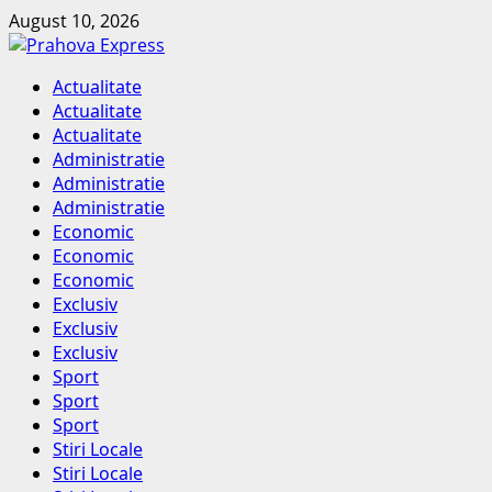
Skip
August 10, 2026
to
content
Primary
Actualitate
Menu
Actualitate
Actualitate
Administratie
Administratie
Administratie
Economic
Economic
Economic
Exclusiv
Exclusiv
Exclusiv
Sport
Sport
Sport
Stiri Locale
Stiri Locale