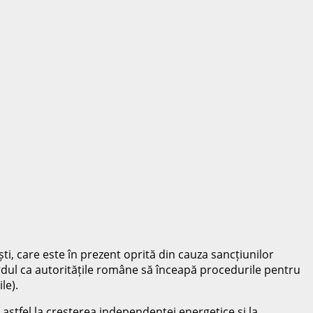
ti, care este în prezent oprită din cauza sancțiunilor
acordul ca autoritățile române să înceapă procedurile pentru
le).
astfel la creșterea independenței energetice și la