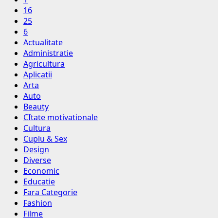
16
25
6
Actualitate
Administratie
Agricultura
Aplicatii
Arta
Auto
Beauty
CItate motivationale
Cultura
Cuplu & Sex
Design
Diverse
Economic
Educatie
Fara Categorie
Fashion
Filme