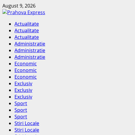
Skip
August 9, 2026
to
content
Primary
Actualitate
Menu
Actualitate
Actualitate
Administratie
Administratie
Administratie
Economic
Economic
Economic
Exclusiv
Exclusiv
Exclusiv
Sport
Sport
Sport
Stiri Locale
Stiri Locale