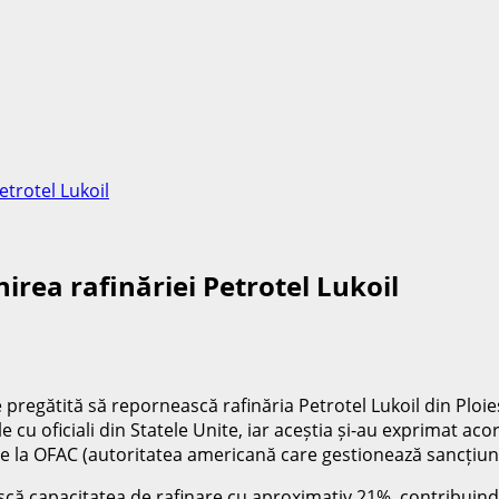
etrotel Lukoil
irea rafinăriei Petrotel Lukoil
pregătită să repornească rafinăria Petrotel Lukoil din Ploieș
ale cu oficiali din Statele Unite, iar aceștia și-au exprimat 
e de la OFAC (autoritatea americană care gestionează sancțiuni
că capacitatea de rafinare cu aproximativ 21%, contribuind 