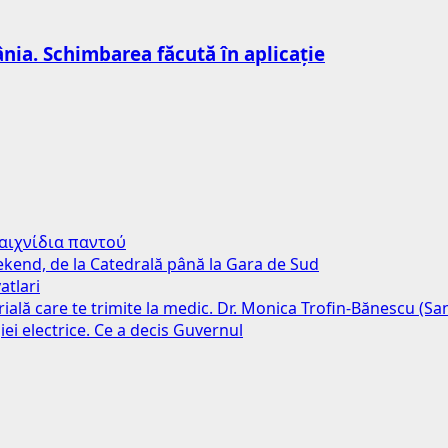
nia. Schimbarea făcută în aplicație
παιχνίδια παντού
weekend, de la Catedrală până la Gara de Sud
atlari
erială care te trimite la medic. Dr. Monica Trofin-Bănescu (S
iei electrice. Ce a decis Guvernul