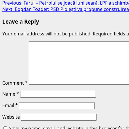
Post
Previous:
Farul – Petrolul se joacă luni seară. LPF a schim
Next:
Bogdan Toader: PSD Ploiești va propune construirea u
navigation
Leave a Reply
Your email address will not be published.
Required fields
Comment
*
Name
*
Email
*
Website
Save my name, email, and website in this browser for t