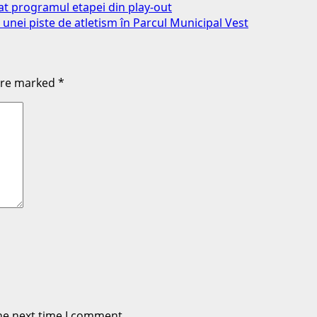
bat programul etapei din play-out
nei piste de atletism în Parcul Municipal Vest
 are marked
*
he next time I comment.