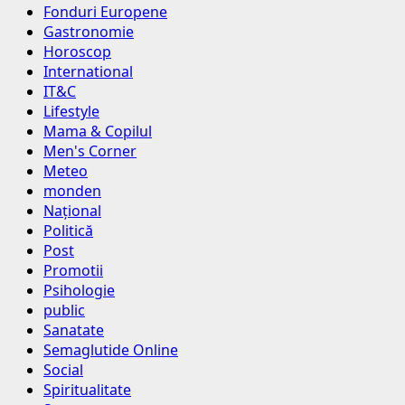
Fonduri Europene
Gastronomie
Horoscop
International
IT&C
Lifestyle
Mama & Copilul
Men's Corner
Meteo
monden
Național
Politică
Post
Promotii
Psihologie
public
Sanatate
Semaglutide Online
Social
Spiritualitate