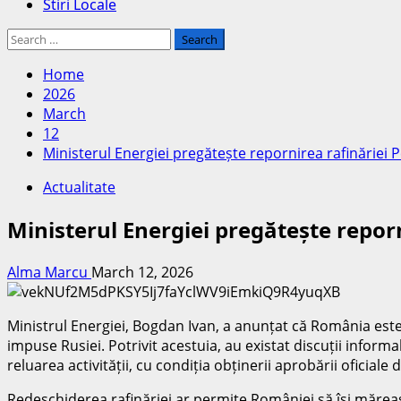
Stiri Locale
Search
for:
Home
2026
March
12
Ministerul Energiei pregătește repornirea rafinăriei P
Actualitate
Ministerul Energiei pregătește reporn
Alma Marcu
March 12, 2026
Ministrul Energiei, Bogdan Ivan, a anunțat că România este 
impuse Rusiei. Potrivit acestuia, au existat discuții inform
reluarea activității, cu condiția obținerii aprobării oficial
Redeschiderea rafinăriei ar permite României să își măreas