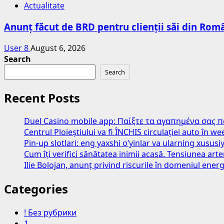
Actualitate
Anunț făcut de BRD pentru clienții săi din Româ
User 8
August 6, 2026
Search
Search
Recent Posts
Duel Casino mobile app: Παίξτε τα αγαπημένα σας 
Centrul Ploieștiului va fi ÎNCHIS circulației auto în 
Pin-up slotlari: eng yaxshi o‘yinlar va ularning xususiy
Cum îți verifici sănătatea inimii acasă. Tensiunea art
Ilie Bolojan, anunț privind riscurile în domeniul energ
Categories
! Без рубрики
1