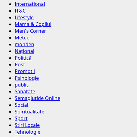
International
IT&C
Lifestyle
Mama & Copilul
Men's Corner
Meteo
monden
Național
Politică
Post
Promotii
Psihologie
public
Sanatate
Semaglutide Online
Social
Spiritualitate
Sport
Stiri Locale
Tehnologie