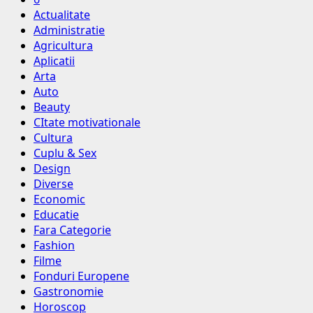
Actualitate
Administratie
Agricultura
Aplicatii
Arta
Auto
Beauty
CItate motivationale
Cultura
Cuplu & Sex
Design
Diverse
Economic
Educatie
Fara Categorie
Fashion
Filme
Fonduri Europene
Gastronomie
Horoscop