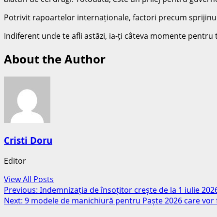
Potrivit rapoartelor internaționale, factori precum sprijinul
Indiferent unde te afli astăzi, ia-ți câteva momente pentru 
About the Author
Cristi Doru
Editor
View All Posts
Post
Previous:
Indemnizația de însoțitor crește de la 1 iulie 202
Next:
9 modele de manichiură pentru Paște 2026 care vor f
navigation