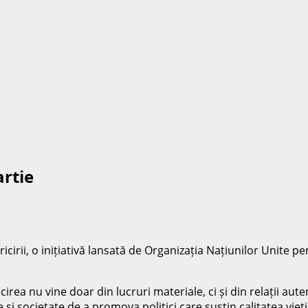
artie
cirii, o inițiativă lansată de Organizația Națiunilor Unite pe
irea nu vine doar din lucruri materiale, ci și din relații au
 și societate de a promova politici care susțin calitatea vieți