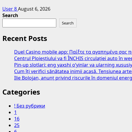
User 8
August 6, 2026
Search
Search
Recent Posts
Duel Casino mobile app: Παίξτε τα αγαπημένα σας 
Centrul Ploieștiului va fi ÎNCHIS circulației auto în 
Pin-up slotlari: eng yaxshi o‘yinlar va ularning xususiy
Cum îți verifici sănătatea inimii acasă. Tensiunea art
Ilie Bolojan, anunț privind riscurile în domeniul energ
Categories
! Без рубрики
1
16
25
6