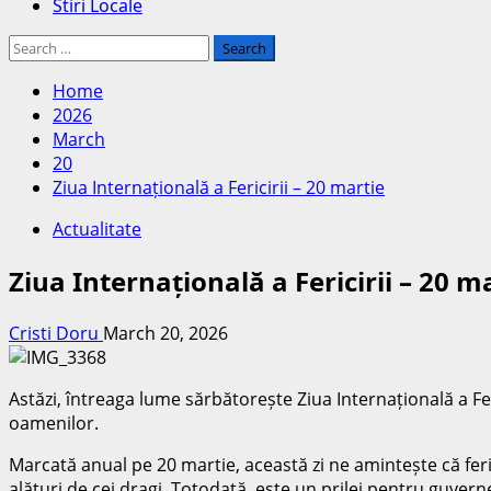
Stiri Locale
Search
for:
Home
2026
March
20
Ziua Internațională a Fericirii – 20 martie
Actualitate
Ziua Internațională a Fericirii – 20 m
Cristi Doru
March 20, 2026
Astăzi, întreaga lume sărbătorește Ziua Internațională a Feri
oamenilor.
Marcată anual pe 20 martie, această zi ne amintește că feric
alături de cei dragi. Totodată, este un prilej pentru guverne