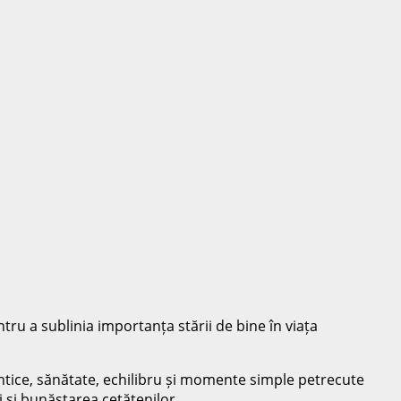
ntru a sublinia importanța stării de bine în viața
tentice, sănătate, echilibru și momente simple petrecute
i și bunăstarea cetățenilor.