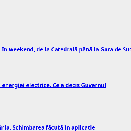
to în weekend, de la Catedrală până la Gara de Su
l energiei electrice. Ce a decis Guvernul
nia. Schimbarea făcută în aplicație