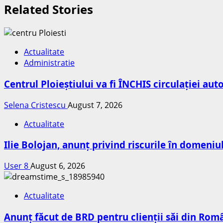
Related Stories
Actualitate
Administratie
Centrul Ploieștiului va fi ÎNCHIS circulației au
Selena Cristescu
August 7, 2026
Actualitate
Ilie Bolojan, anunț privind riscurile în domeniu
User 8
August 6, 2026
Actualitate
Anunț făcut de BRD pentru clienții săi din Româ