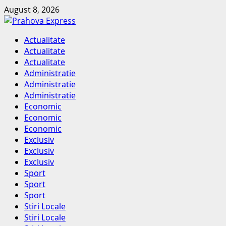
Skip
August 8, 2026
to
content
Primary
Actualitate
Menu
Actualitate
Actualitate
Administratie
Administratie
Administratie
Economic
Economic
Economic
Exclusiv
Exclusiv
Exclusiv
Sport
Sport
Sport
Stiri Locale
Stiri Locale