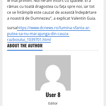
le mai primim. Noi ne-am întors cu spatele. El a
rămas cu toată dragostea cu fața spre noi, iar tot
ce se întâmplă este cauzat de această îndepărtare
a noastră de Dumnezeu”, a explicat Valentin Guia.
sursa
https://www.dcnews.ro/lumina-sfanta-ar-
putea-sa-nu-mai-ajunga-din-cauza-
razboiului_1039701.html
ABOUT THE AUTHOR
User 8
Editor