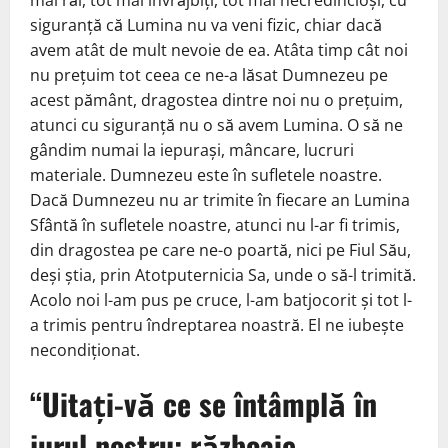
mai răi, tot mai învrăjbiți, tot mai necredincioși, cu
siguranță că Lumina nu va veni fizic, chiar dacă
avem atât de mult nevoie de ea. Atâta timp cât noi
nu prețuim tot ceea ce ne-a lăsat Dumnezeu pe
acest pământ, dragostea dintre noi nu o prețuim,
atunci cu siguranță nu o să avem Lumina. O să ne
gândim numai la iepurași, mâncare, lucruri
materiale. Dumnezeu este în sufletele noastre.
Dacă Dumnezeu nu ar trimite în fiecare an Lumina
Sfântă în sufletele noastre, atunci nu l-ar fi trimis,
din dragostea pe care ne-o poartă, nici pe Fiul Său,
deși știa, prin Atotputernicia Sa, unde o să-l trimită.
Acolo noi l-am pus pe cruce, l-am batjocorit și tot l-
a trimis pentru îndreptarea noastră. El ne iubește
necondiționat.
“Uitați-vă ce se întâmplă în
jurul nostru: războaie,