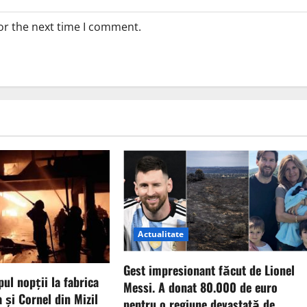
or the next time I comment.
Actualitate
Gest impresionant făcut de Lionel
pul nopții la fabrica
Messi. A donat 80.000 de euro
 și Cornel din Mizil
pentru o regiune devastată de