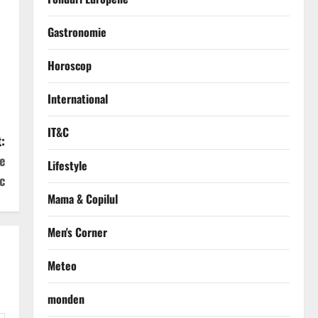
Gastronomie
Horoscop
International
IT&C
:
e
Lifestyle
c
Mama & Copilul
Men's Corner
Meteo
monden