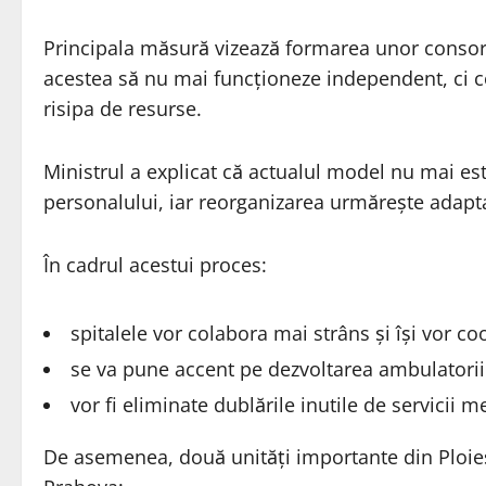
Principala măsură vizează formarea unor consorții
acestea să nu mai funcționeze independent, ci co
risipa de resurse.
Ministrul a explicat că actualul model nu mai est
personalului, iar reorganizarea urmărește adaptar
În cadrul acestui proces:
spitalele vor colabora mai strâns și își vor co
se va pune accent pe dezvoltarea ambulatoriilor
vor fi eliminate dublările inutile de servicii m
De asemenea, două unități importante din Ploieșt