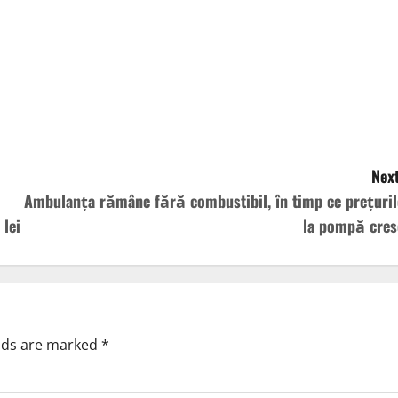
Next
Ambulanța rămâne fără combustibil, în timp ce prețuril
 lei
la pompă cres
elds are marked
*