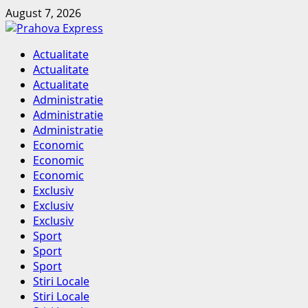
Skip
August 7, 2026
to
content
Primary
Actualitate
Menu
Actualitate
Actualitate
Administratie
Administratie
Administratie
Economic
Economic
Economic
Exclusiv
Exclusiv
Exclusiv
Sport
Sport
Sport
Stiri Locale
Stiri Locale