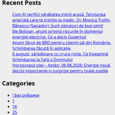
Recent Posts
Cum îți verifici sănătatea inimii acasă. Tensiunea
arterială care te trimite la medic. Dr. Monica Trofin-
Bănescu (Sanador): Sunt obiceiuri de bun-simț!
Ilie Bolojan, anunț privind riscurile în domeniul
energiei electrice. Ce a decis Guvernul
Anunț făcut de BRD pentru clienții săi din România.
Schimbarea făcută în aplicație
6 august, sărbătoare cu cruce roșie. Ce înseamnă
Schimbarea la Față a Domnului
Horoscopul zilei – Astăzi, 06.08.2026: Energie nouă,
decizii importante și surprize pentru toate zodiile
Categories
! Без рубрики
1
16
25