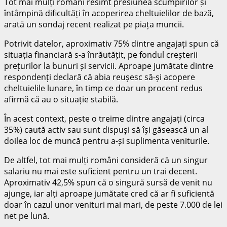
Tot mai mulți români resimt presiunea scumpirilor și
întâmpină dificultăți în acoperirea cheltuielilor de bază,
arată un sondaj recent realizat pe piața muncii.
Potrivit datelor, aproximativ 75% dintre angajați spun că
situația financiară s-a înrăutățit, pe fondul creșterii
prețurilor la bunuri și servicii. Aproape jumătate dintre
respondenți declară că abia reușesc să-și acopere
cheltuielile lunare, în timp ce doar un procent redus
afirmă că au o situație stabilă.
În acest context, peste o treime dintre angajați (circa
35%) caută activ sau sunt dispuși să își găsească un al
doilea loc de muncă pentru a-și suplimenta veniturile.
De altfel, tot mai mulți români consideră că un singur
salariu nu mai este suficient pentru un trai decent.
Aproximativ 42,5% spun că o singură sursă de venit nu
ajunge, iar alți aproape jumătate cred că ar fi suficientă
doar în cazul unor venituri mai mari, de peste 7.000 de lei
net pe lună.