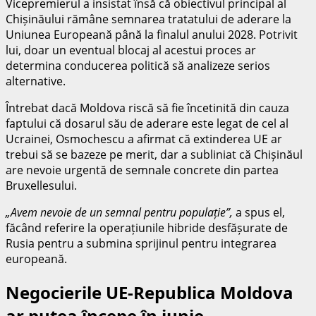
Vicepremierul a insistat însă că obiectivul principal al
Chișinăului rămâne semnarea tratatului de aderare la
Uniunea Europeană până la finalul anului 2028. Potrivit
lui, doar un eventual blocaj al acestui proces ar
determina conducerea politică să analizeze serios
alternative.
Întrebat dacă Moldova riscă să fie încetinită din cauza
faptului că dosarul său de aderare este legat de cel al
Ucrainei, Osmochescu a afirmat că extinderea UE ar
trebui să se bazeze pe merit, dar a subliniat că Chișinăul
are nevoie urgentă de semnale concrete din partea
Bruxellesului.
„Avem nevoie de un semnal pentru populație”,
a spus el,
făcând referire la operațiunile hibride desfășurate de
Rusia pentru a submina sprijinul pentru integrarea
europeană.
Negocierile UE-Republica Moldova
ar putea începe în iunie