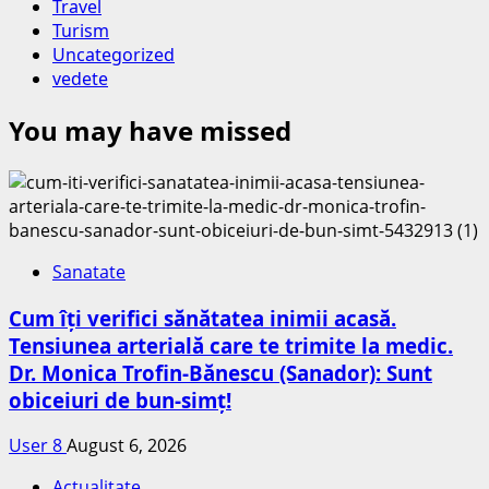
Travel
Turism
Uncategorized
vedete
You may have missed
Sanatate
Cum îți verifici sănătatea inimii acasă.
Tensiunea arterială care te trimite la medic.
Dr. Monica Trofin-Bănescu (Sanador): Sunt
obiceiuri de bun-simț!
User 8
August 6, 2026
Actualitate