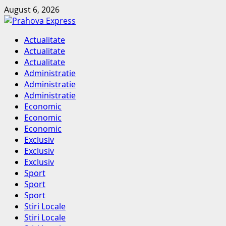
Skip
August 6, 2026
to
content
Primary
Actualitate
Menu
Actualitate
Actualitate
Administratie
Administratie
Administratie
Economic
Economic
Economic
Exclusiv
Exclusiv
Exclusiv
Sport
Sport
Sport
Stiri Locale
Stiri Locale