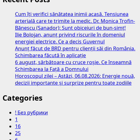
Cum îți verifici sănătatea inimii acasă. Tensiunea
arterială care te trimite la medic. Dr. Monica Trofin-
Bănescu (Sanador): Sunt obiceiuri de bun-simț!
Ilie Bolojan, anunț privind riscurile în domeniul
energiei electrice. Ce a decis Guvernul
Anunț făcut de BRD pentru clienții săi din România.
Schimbarea făcută în aplicație
6 august, sărbătoare cu cruce roșie. Ce înseamnă
Schimbarea la Față a Domnului
Horoscopul zilei – Astăzi, 06.08.2026: Energie nouă,
decizii importante și surprize pentru toate zodiile
Categories
! Без рубрики
1
16
25