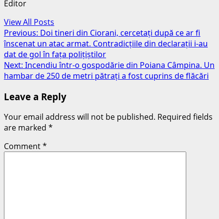
Editor
View All Posts
Post
Previous:
Doi tineri din Ciorani, cercetați după ce ar fi
înscenat un atac armat. Contradicțiile din declarații i-au
navigation
dat de gol în fața polițiștilor
Next:
Incendiu într-o gospodărie din Poiana Câmpina. Un
hambar de 250 de metri pătrați a fost cuprins de flăcări
Leave a Reply
Your email address will not be published.
Required fields
are marked
*
Comment
*