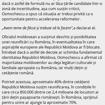
dacă o astfel de formulă nu ar lăsa țările candidate într-o
zonă de incertitudine, așa cum susțin criticii,
Osmochescu a spus că situația ar trebui privită ca o
oportunitate pentru accelerarea reformelor.
„Avem teme de făcut și trebuie să le facem”,
a declarat el.
Oficialul moldovean a susținut deschis și posibilitatea
unei reunificări cu România, în eventualitatea în care
aspirațiile europene ale Republicii Moldova ar fi blocate.
Întrebat dacă o astfel de decizie ar schimba fundamental
identitatea Republicii Moldova, Osmochescu a afirmat că
majoritatea moldovenilor au deja legături culturale și
familiale apropiate cu România, iar mulți dețin și
cetățenie română.
Potrivit acestuia, aproximativ 40% dintre cetățenii
Republicii Moldova susțin reunificarea, în condițiile în
care circa 850.000 dintre cei 2,4 milioane de locuitori ai
țării dețin pașapoarte românești. În România, sprijinul
pentru unire ar ajunge la aproximativ 70%.