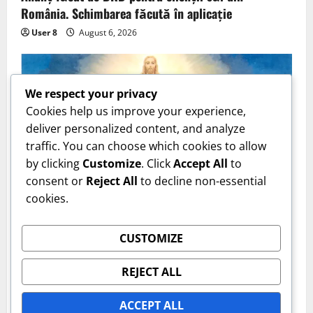
România. Schimbarea făcută în aplicație
User 8
August 6, 2026
We respect your privacy
Cookies help us improve your experience,
deliver personalized content, and analyze
traffic. You can choose which cookies to allow
by clicking
Customize
. Click
Accept All
to
consent or
Reject All
to decline non-essential
cookies.
Actualitate
CUSTOMIZE
6 august, sărbătoare cu cruce roșie. Ce înseamnă
REJECT ALL
Schimbarea la Față a Domnului
Cristi Doru
August 6, 2026
ACCEPT ALL