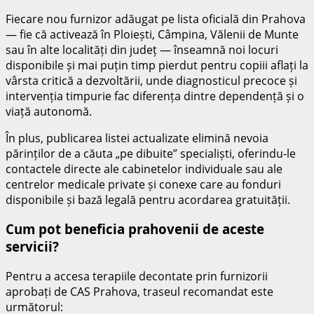
Fiecare nou furnizor adăugat pe lista oficială din Prahova
— fie că activează în Ploiești, Câmpina, Vălenii de Munte
sau în alte localități din județ — înseamnă noi locuri
disponibile și mai puțin timp pierdut pentru copiii aflați la
vârsta critică a dezvoltării, unde diagnosticul precoce și
intervenția timpurie fac diferența dintre dependență și o
viață autonomă.
În plus, publicarea listei actualizate elimină nevoia
părinților de a căuta „pe dibuite” specialiști, oferindu-le
contactele directe ale cabinetelor individuale sau ale
centrelor medicale private și conexe care au fonduri
disponibile și bază legală pentru acordarea gratuității.
Cum pot beneficia prahovenii de aceste
servicii?
Pentru a accesa terapiile decontate prin furnizorii
aprobați de CAS Prahova, traseul recomandat este
următorul: