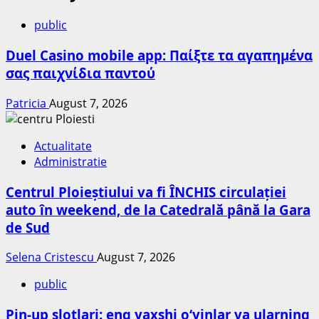
public
Duel Casino mobile app: Παίξτε τα αγαπημένα
σας παιχνίδια παντού
Patricia
August 7, 2026
Actualitate
Administratie
Centrul Ploieștiului va fi ÎNCHIS circulației
auto în weekend, de la Catedrală până la Gara
de Sud
Selena Cristescu
August 7, 2026
public
Pin-up slotlari: eng yaxshi o‘yinlar va ularning