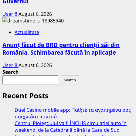
Guvernul
User 8
August 6, 2026
Actualitate
Anunț făcut de BRD pentru clienții săi din
România. Schimbarea făcută în aplicație
User 8
August 6, 2026
Search
Search
Recent Posts
Duel Casino mobile app: Παίξτε τα αγαπημένα σας
παιχνίδια παντού
Centrul Ploieștiului va fi ÎNCHIS circulației auto în
weekend, de la Catedrală până la Gara de Sud