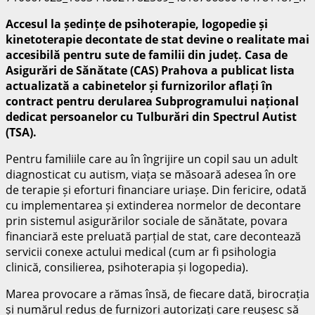
Accesul la ședințe de psihoterapie, logopedie și
kinetoterapie decontate de stat devine o realitate mai
accesibilă pentru sute de familii din județ. Casa de
Asigurări de Sănătate (CAS) Prahova a publicat lista
actualizată a cabinetelor și furnizorilor aflați în
contract pentru derularea Subprogramului național
dedicat persoanelor cu Tulburări din Spectrul Autist
(TSA).
Pentru familiile care au în îngrijire un copil sau un adult
diagnosticat cu autism, viața se măsoară adesea în ore
de terapie și eforturi financiare uriașe. Din fericire, odată
cu implementarea și extinderea normelor de decontare
prin sistemul asigurărilor sociale de sănătate, povara
financiară este preluată parțial de stat, care decontează
servicii conexe actului medical (cum ar fi psihologia
clinică, consilierea, psihoterapia și logopedia).
Marea provocare a rămas însă, de fiecare dată, birocrația
și numărul redus de furnizori autorizați care reușesc să