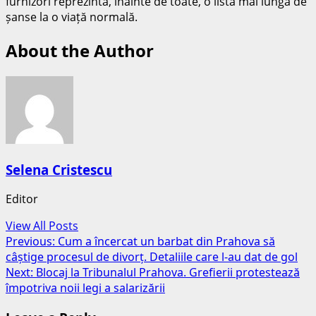
furnizori reprezintă, înainte de toate, o listă mai lungă de
șanse la o viață normală.
About the Author
Selena Cristescu
Editor
View All Posts
Post
Previous:
Cum a încercat un barbat din Prahova să
câștige procesul de divorț. Detaliile care l-au dat de gol
navigation
Next:
Blocaj la Tribunalul Prahova. Grefierii protestează
împotriva noii legi a salarizării