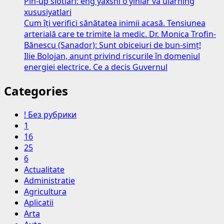
Pin-up slotlari: eng yaxshi o‘yinlar va ularning
xususiyatlari
Cum îți verifici sănătatea inimii acasă. Tensiunea
arterială care te trimite la medic. Dr. Monica Trofin-
Bănescu (Sanador): Sunt obiceiuri de bun-simț!
Ilie Bolojan, anunț privind riscurile în domeniul
energiei electrice. Ce a decis Guvernul
Categories
! Без рубрики
1
16
25
6
Actualitate
Administratie
Agricultura
Aplicatii
Arta