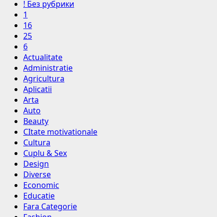
! Без рубрики
1
16
25
6
Actualitate
Administratie
Agricultura
Aplicatii
Arta
Auto
Beauty
CItate motivationale
Cultura
Cuplu & Sex
Design
Diverse
Economic
Educatie
Fara Categorie