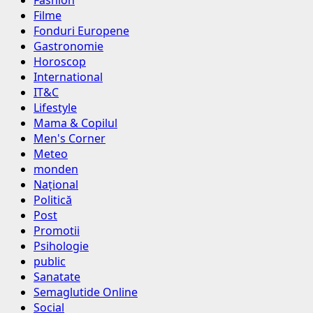
Fashion
Filme
Fonduri Europene
Gastronomie
Horoscop
International
IT&C
Lifestyle
Mama & Copilul
Men's Corner
Meteo
monden
Național
Politică
Post
Promotii
Psihologie
public
Sanatate
Semaglutide Online
Social