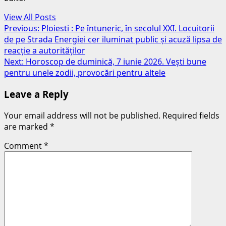
View All Posts
Post
Previous:
Ploiesti : Pe întuneric, în secolul XXI. Locuitorii
de pe Strada Energiei cer iluminat public și acuză lipsa de
navigation
reacție a autorităților
Next:
Horoscop de duminică, 7 iunie 2026. Vești bune
pentru unele zodii, provocări pentru altele
Leave a Reply
Your email address will not be published.
Required fields
are marked
*
Comment
*