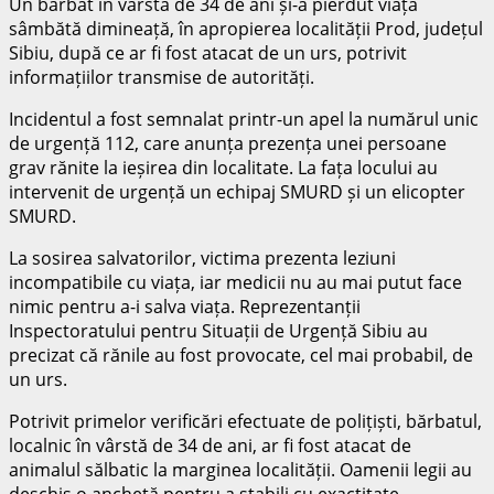
Un bărbat în vârstă de 34 de ani și-a pierdut viața
sâmbătă dimineață, în apropierea localității Prod, județul
Sibiu, după ce ar fi fost atacat de un urs, potrivit
informațiilor transmise de autorități.
Incidentul a fost semnalat printr-un apel la numărul unic
de urgență 112, care anunța prezența unei persoane
grav rănite la ieșirea din localitate. La fața locului au
intervenit de urgență un echipaj SMURD și un elicopter
SMURD.
La sosirea salvatorilor, victima prezenta leziuni
incompatibile cu viața, iar medicii nu au mai putut face
nimic pentru a-i salva viața. Reprezentanții
Inspectoratului pentru Situații de Urgență Sibiu au
precizat că rănile au fost provocate, cel mai probabil, de
un urs.
Potrivit primelor verificări efectuate de polițiști, bărbatul,
localnic în vârstă de 34 de ani, ar fi fost atacat de
animalul sălbatic la marginea localității. Oamenii legii au
deschis o anchetă pentru a stabili cu exactitate