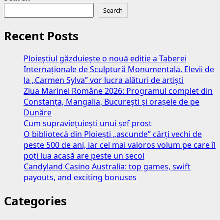
Search
Recent Posts
Ploieștiul găzduiește o nouă ediție a Taberei
Internaționale de Sculptură Monumentală. Elevii de
la „Carmen Sylva” vor lucra alături de artiști
Ziua Marinei Române 2026: Programul complet din
Constanța, Mangalia, București și orașele de pe
Dunăre
Cum supraviețuiești unui șef prost
O bibliotecă din Ploiești „ascunde” cărți vechi de
peste 500 de ani, iar cel mai valoros volum pe care îl
poți lua acasă are peste un secol
Candyland Casino Australia: top games, swift
payouts, and exciting bonuses
Categories