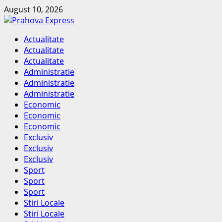
Skip
August 10, 2026
to
content
Primary
Actualitate
Menu
Actualitate
Actualitate
Administratie
Administratie
Administratie
Economic
Economic
Economic
Exclusiv
Exclusiv
Exclusiv
Sport
Sport
Sport
Stiri Locale
Stiri Locale