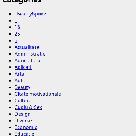
! Без рубрики
1
16
25
6
Actualitate
Administratie
Agricultura
Aplicatii
Arta
Auto
Beauty
CItate motivationale
Cultura
Cuplu & Sex
Design
Diverse
Economic
Educatie