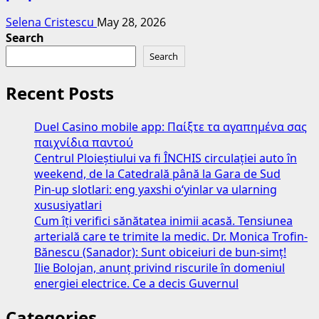
Selena Cristescu
May 28, 2026
Search
Search
Recent Posts
Duel Casino mobile app: Παίξτε τα αγαπημένα σας
παιχνίδια παντού
Centrul Ploieștiului va fi ÎNCHIS circulației auto în
weekend, de la Catedrală până la Gara de Sud
Pin-up slotlari: eng yaxshi o‘yinlar va ularning
xususiyatlari
Cum îți verifici sănătatea inimii acasă. Tensiunea
arterială care te trimite la medic. Dr. Monica Trofin-
Bănescu (Sanador): Sunt obiceiuri de bun-simț!
Ilie Bolojan, anunț privind riscurile în domeniul
energiei electrice. Ce a decis Guvernul
Categories