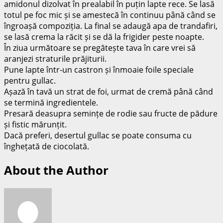
amidonul dizolvat în prealabil în puțin lapte rece. Se lasă
totul pe foc mic și se amestecă în continuu până când se
îngroașă compoziția. La final se adaugă apa de trandafiri,
se lasă crema la răcit și se dă la frigider peste noapte.
În ziua următoare se pregătește tava în care vrei să
aranjezi straturile prăjiturii.
Pune lapte într-un castron și înmoaie foile speciale
pentru gullac.
Așază în tavă un strat de foi, urmat de cremă până când
se termină ingredientele.
Presară deasupra semințe de rodie sau fructe de pădure
și fistic mărunțit.
Dacă preferi, desertul gullac se poate consuma cu
înghețată de ciocolată.
About the Author