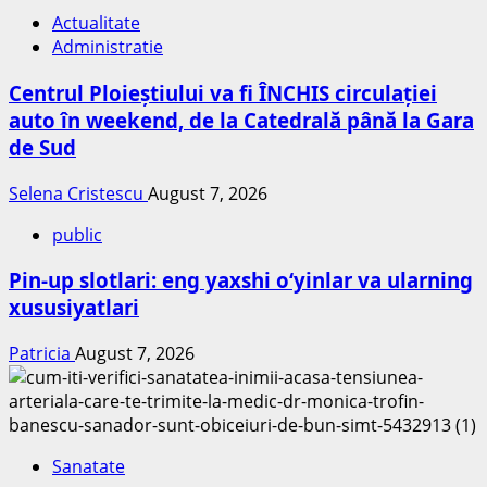
Actualitate
Administratie
Centrul Ploieștiului va fi ÎNCHIS circulației
auto în weekend, de la Catedrală până la Gara
de Sud
Selena Cristescu
August 7, 2026
public
Pin-up slotlari: eng yaxshi o‘yinlar va ularning
xususiyatlari
Patricia
August 7, 2026
Sanatate