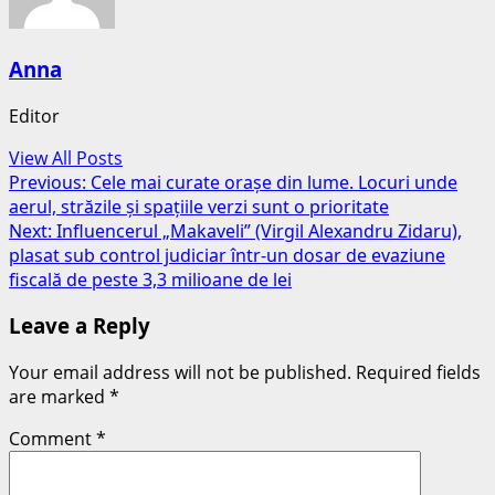
Anna
Editor
View All Posts
Post
Previous:
Cele mai curate orașe din lume. Locuri unde
aerul, străzile și spațiile verzi sunt o prioritate
navigation
Next:
Influencerul „Makaveli” (Virgil Alexandru Zidaru),
plasat sub control judiciar într-un dosar de evaziune
fiscală de peste 3,3 milioane de lei
Leave a Reply
Your email address will not be published.
Required fields
are marked
*
Comment
*