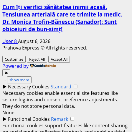
Cum îți verifici sănătatea inimii acasă.
Tensiunea arterială care te trimite la medic.
Dr. Monica Trofin-Bănescu (Sanador): Sunt
obiceiuri de bun-simț!
User 8
August 6, 2026
Prahova Express © All rights reserved.
Customize
Reject All
Accept All
Powered by
✖
...
show more
►
Necessary Cookies
Standard
Necessary cookies enable essential site features like
secure log-ins and consent preference adjustments.
They do not store personal data.
None
►
Functional Cookies
Remark
Functional cookies support features like content sharing