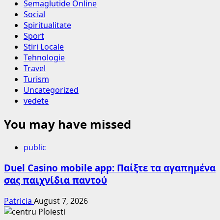
Semaglutide Online
Social
Spiritualitate
Sport
Stiri Locale
Tehnologie
Travel
Turism
Uncategorized
vedete
You may have missed
public
Duel Casino mobile app: Παίξτε τα αγαπημένα
σας παιχνίδια παντού
Patricia
August 7, 2026