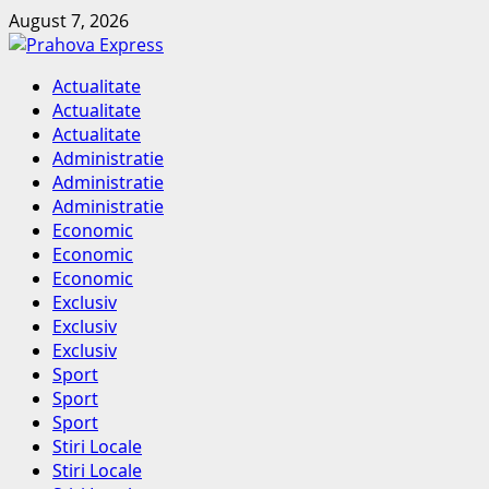
Skip
August 7, 2026
to
content
Primary
Actualitate
Menu
Actualitate
Actualitate
Administratie
Administratie
Administratie
Economic
Economic
Economic
Exclusiv
Exclusiv
Exclusiv
Sport
Sport
Sport
Stiri Locale
Stiri Locale