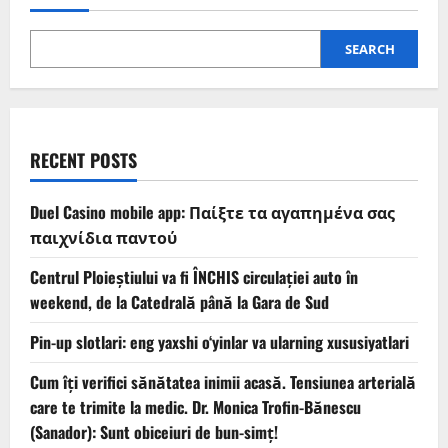
SEARCH
RECENT POSTS
Duel Casino mobile app: Παίξτε τα αγαπημένα σας
παιχνίδια παντού
Centrul Ploieștiului va fi ÎNCHIS circulației auto în
weekend, de la Catedrală până la Gara de Sud
Pin-up slotlari: eng yaxshi o‘yinlar va ularning xususiyatlari
Cum îți verifici sănătatea inimii acasă. Tensiunea arterială
care te trimite la medic. Dr. Monica Trofin-Bănescu
(Sanador): Sunt obiceiuri de bun-simț!