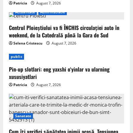
Patricia
August 7, 2026
Actualitate
Administratie
Centrul Ploieștiului va fi ÎNCHIS circulației auto în
weekend, de la Catedrală până la Gara de Sud
Selena Cristescu
August 7, 2026
public
Pin-up slotlari: eng yaxshi o‘yinlar va ularning
xususiyatlari
Patricia
August 7, 2026
Sanatate
Cum îți verifici sănătatea inimii acasă. Tensiunea