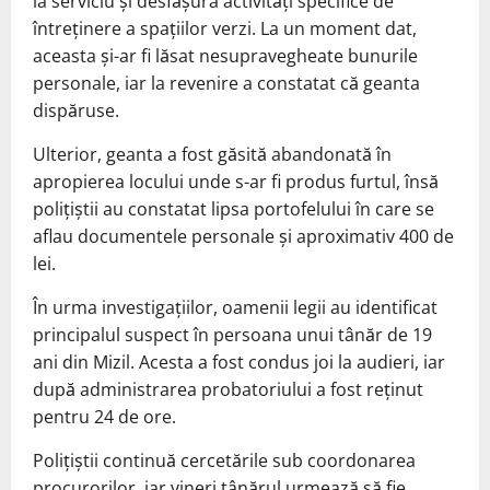
la serviciu și desfășura activități specifice de
întreținere a spațiilor verzi. La un moment dat,
aceasta și-ar fi lăsat nesupravegheate bunurile
personale, iar la revenire a constatat că geanta
dispăruse.
Ulterior, geanta a fost găsită abandonată în
apropierea locului unde s-ar fi produs furtul, însă
polițiștii au constatat lipsa portofelului în care se
aflau documentele personale și aproximativ 400 de
lei.
În urma investigațiilor, oamenii legii au identificat
principalul suspect în persoana unui tânăr de 19
ani din Mizil. Acesta a fost condus joi la audieri, iar
după administrarea probatoriului a fost reținut
pentru 24 de ore.
Polițiștii continuă cercetările sub coordonarea
procurorilor, iar vineri tânărul urmează să fie