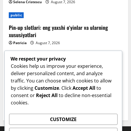
Selena Cristescu
August 7, 2026
public
Pin-up slotlari: eng yaxshi o‘yinlar va ularning
xususiyatlari
Patricia
August 7, 2026
We respect your privacy
Cookies help us improve your experience,
deliver personalized content, and analyze
Sanatate
traffic. You can choose which cookies to allow
by clicking
Customize
. Click
Accept All
to
Cum îți verifici sănătatea inimii acasă. Tensiunea
consent or
Reject All
to decline non-essential
arterială care te trimite la medic. Dr. Monica Trofin-
cookies.
Bănescu (Sanador): Sunt obiceiuri de bun-simț!
User 8
August 6, 2026
CUSTOMIZE