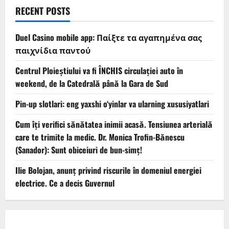
RECENT POSTS
Duel Casino mobile app: Παίξτε τα αγαπημένα σας
παιχνίδια παντού
Centrul Ploieștiului va fi ÎNCHIS circulației auto în
weekend, de la Catedrală până la Gara de Sud
Pin-up slotlari: eng yaxshi o‘yinlar va ularning xususiyatlari
Cum îți verifici sănătatea inimii acasă. Tensiunea arterială
care te trimite la medic. Dr. Monica Trofin-Bănescu
(Sanador): Sunt obiceiuri de bun-simț!
Ilie Bolojan, anunț privind riscurile în domeniul energiei
electrice. Ce a decis Guvernul