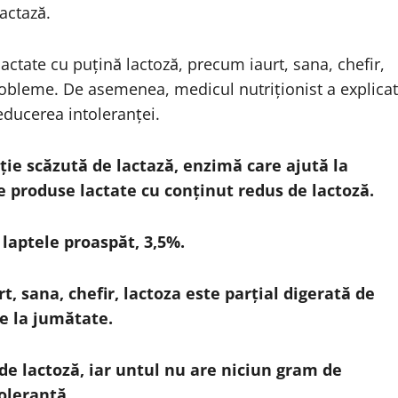
actază.
lactate cu puțină lactoză, precum iaurt, sana, chefir,
probleme. De asemenea, medicul nutriționist a explicat
educerea intoleranței.
ție scăzută de lactază, enzimă care ajută la
e produse lactate cu conținut redus de lactoză.
laptele proaspăt, 3,5%.
t, sana, chefir, lactoza este parțial digerată de
de la jumătate.
de lactoză, iar untul nu are niciun gram de
toleranță.