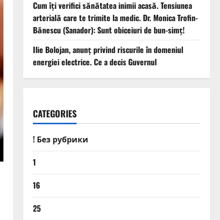
Cum îți verifici sănătatea inimii acasă. Tensiunea
arterială care te trimite la medic. Dr. Monica Trofin-
Bănescu (Sanador): Sunt obiceiuri de bun-simț!
Ilie Bolojan, anunț privind riscurile în domeniul
energiei electrice. Ce a decis Guvernul
CATEGORIES
! Без рубрики
1
16
25