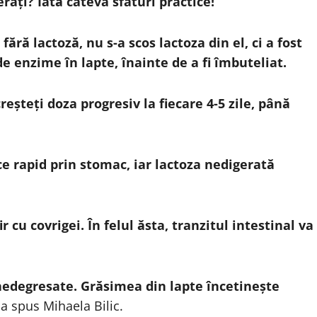
erați? Iată câteva sfaturi practice!
fără lactoză, nu s-a scos lactoza din el, ci a fost
 enzime în lapte, înainte de a fi îmbuteliat.
reșteți doza progresiv la fiecare 4-5 zile, până
ce rapid prin stomac, iar lactoza nedigerată
r cu covrigei. În felul ăsta, tranzitul intestinal va
 nedegresate. Grăsimea din lapte încetinește
 a spus Mihaela Bilic.