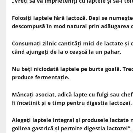
„Vreți să vă împrieteniți cu laptele și să-l tol
Folosiți laptele fără lactoză. Deși se numește 
descompusă în mod natural prin adăugarea de
Consumați zilnic cantități mici de lactate și c
când ajungeți de la o ceașcă la un pahar.
Nu beți niciodată laptele pe burta goală. Tre
produce fermentație.
Mâncați asociat, adică lapte cu fulgi sau chefi
fi încetinit și e timp pentru digestia lactozei.
Alegeți laptele integral și produsele lactate
golirea gastrică și permite digestia lactozei”
,