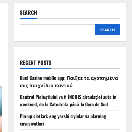
SEARCH
SEARCH
RECENT POSTS
Duel Casino mobile app: Παίξτε τα αγαπημένα
σας παιχνίδια παντού
Centrul Ploieștiului va fi ÎNCHIS circulației auto în
weekend, de la Catedrală până la Gara de Sud
Pin-up slotlari: eng yaxshi o‘yinlar va ularning
xususiyatlari