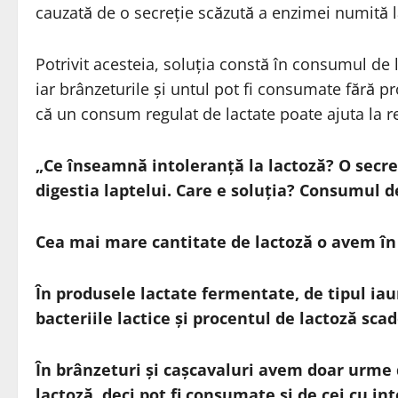
cauzată de o secreție scăzută a enzimei numită l
Potrivit acesteia, soluția constă în consumul de 
iar brânzeturile și untul pot fi consumate fără 
că un consum regulat de lactate poate ajuta la r
„Ce înseamnă intoleranță la lactoză? O secre
digestia laptelui. Care e soluția? Consumul d
Cea mai mare cantitate de lactoză o avem în 
În produsele lactate fermentate, de tipul iaur
bacteriile lactice și procentul de lactoză sca
În brânzeturi și cașcavaluri avem doar urme 
lactoză, deci pot fi consumate și de cei cu in