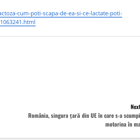
actoza-cum-poti-scapa-de-ea-si-ce-lactate-poti-
_1063241.html
Next
România, singura țară din UE în care s-a scumpi
motorina în ma