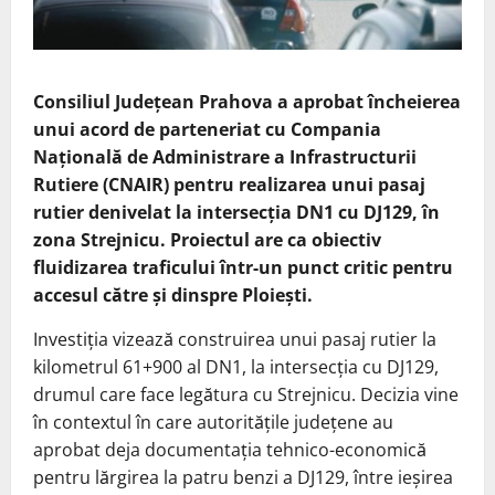
Consiliul Județean Prahova a aprobat încheierea
unui acord de parteneriat cu Compania
Națională de Administrare a Infrastructurii
Rutiere (CNAIR) pentru realizarea unui pasaj
rutier denivelat la intersecția DN1 cu DJ129, în
zona Strejnicu. Proiectul are ca obiectiv
fluidizarea traficului într-un punct critic pentru
accesul către și dinspre Ploiești.
Investiția vizează construirea unui pasaj rutier la
kilometrul 61+900 al DN1, la intersecția cu DJ129,
drumul care face legătura cu Strejnicu. Decizia vine
în contextul în care autoritățile județene au
aprobat deja documentația tehnico-economică
pentru lărgirea la patru benzi a DJ129, între ieșirea