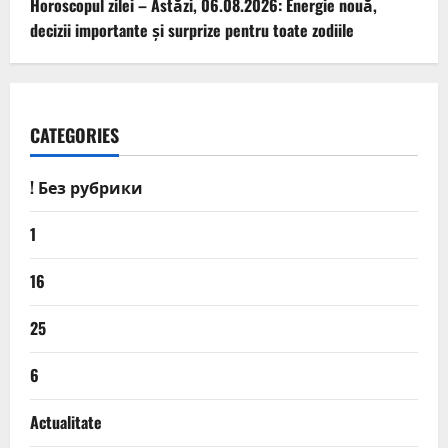
Horoscopul zilei – Astăzi, 06.08.2026: Energie nouă,
decizii importante și surprize pentru toate zodiile
CATEGORIES
! Без рубрики
1
16
25
6
Actualitate