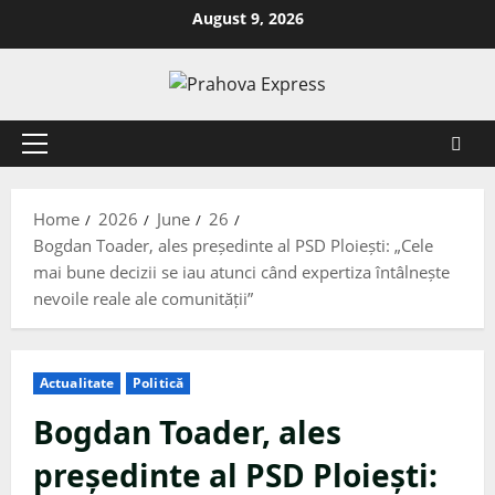
Skip
August 9, 2026
to
content
Primary
Menu
Home
2026
June
26
Bogdan Toader, ales președinte al PSD Ploiești: „Cele
mai bune decizii se iau atunci când expertiza întâlnește
nevoile reale ale comunității”
Actualitate
Politică
Bogdan Toader, ales
președinte al PSD Ploiești: