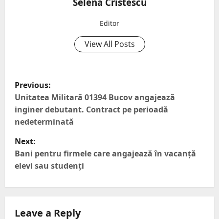
Selena Cristescu
Editor
View All Posts
P
Previous:
o
Unitatea Militară 01394 Bucov angajează
s
inginer debutant. Contract pe perioadă
nedeterminată
t
n
Next:
Bani pentru firmele care angajează în vacanță
a
elevi sau studenți
v
i
g
Leave a Reply