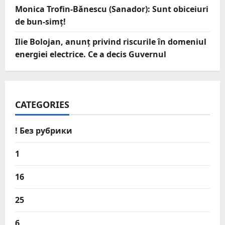
Monica Trofin-Bănescu (Sanador): Sunt obiceiuri
de bun-simț!
Ilie Bolojan, anunț privind riscurile în domeniul
energiei electrice. Ce a decis Guvernul
CATEGORIES
! Без рубрики
1
16
25
6