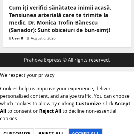
Cum îți verifici sănătatea inimii acasă.
Tensiunea arterială care te trimite la
medic. Dr. Monica Trofin-Bănescu
(Sanador): Sunt obiceiuri de bun-simț!
User 8
August 6, 2026
Prahova Express © All rights reserved.
We respect your privacy
Cookies help us improve your experience, deliver
personalized content, and analyze traffic. You can choose
which cookies to allow by clicking
Customize
. Click
Accept
All
to consent or
Reject All
to decline non-essential
cookies.
CUSTOMIZE
REJECT ALL
ACCEPT ALL