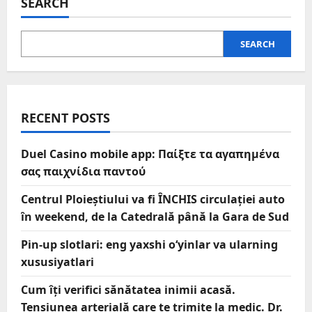
SEARCH
SEARCH
RECENT POSTS
Duel Casino mobile app: Παίξτε τα αγαπημένα
σας παιχνίδια παντού
Centrul Ploieștiului va fi ÎNCHIS circulației auto
în weekend, de la Catedrală până la Gara de Sud
Pin-up slotlari: eng yaxshi o‘yinlar va ularning
xususiyatlari
Cum îți verifici sănătatea inimii acasă.
Tensiunea arterială care te trimite la medic. Dr.