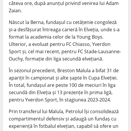
câteva ore, după anunțul privind venirea lui Adam
Zaian.
Născut la Berna, fundașul cu cetățenie congoleză
și-a desfășurat întreaga carieră în Elveția, unde s-a
format la academia celor de la Young Boys.
Ulterior, a evoluat pentru FC Chiasso, Yverdon
Sport și, cel mai recent, pentru FC Stade-Lausanne-
Ouchy, formație din liga secundă elvețiană.
În sezonul precedent, Breston Malula a bifat 31 de
apariții în campionat și alte șapte în Cupa Elveției.
În total, fundașul are peste 100 de meciuri în liga
secundă din Elveția și 13 prezențe în prima ligă,
pentru Yverdon Sport, în stagiunea 2023-2024.
Prin transferul lui Malula, Petrolul își consolidează
compartimentul defensiv și adaugă un fundaș cu
experiență în fotbalul elvețian, capabil să ofere un