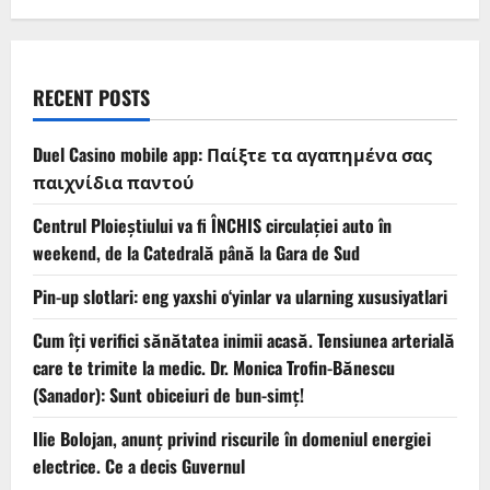
RECENT POSTS
Duel Casino mobile app: Παίξτε τα αγαπημένα σας
παιχνίδια παντού
Centrul Ploieștiului va fi ÎNCHIS circulației auto în
weekend, de la Catedrală până la Gara de Sud
Pin-up slotlari: eng yaxshi o‘yinlar va ularning xususiyatlari
Cum îți verifici sănătatea inimii acasă. Tensiunea arterială
care te trimite la medic. Dr. Monica Trofin-Bănescu
(Sanador): Sunt obiceiuri de bun-simț!
Ilie Bolojan, anunț privind riscurile în domeniul energiei
electrice. Ce a decis Guvernul