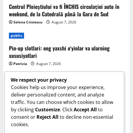
Centrul Ploieștiului va fi ÎNCHIS circulației auto în
weekend, de la Catedrală până la Gara de Sud
Selena Cristescu
August 7, 2026
public
Pin-up slotlari: eng yaxshi o‘yinlar va ularning
xususiyatlari
Patricia
August 7, 2026
We respect your privacy
Cookies help us improve your experience,
deliver personalized content, and analyze
Sanatate
traffic. You can choose which cookies to allow
by clicking
Customize
. Click
Accept All
to
Cum îți verifici sănătatea inimii acasă. Tensiunea
consent or
Reject All
to decline non-essential
arterială care te trimite la medic. Dr. Monica Trofin-
cookies.
Bănescu (Sanador): Sunt obiceiuri de bun-simț!